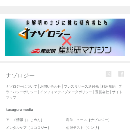
関連記事
ナゾロジー
ナゾロジーについて
|
お問い合わせ
|
プレスリリース送付先
|
利用規約
|
プ
ライバシーポリシー
|
インフォマティブデータポリシー
|
運営会社
|
サイト
マップ
kusuguru
media
アニメ情報［にじめん］
科学ニュース［ナゾロジー］
メンタルケア［ココロジー］
心理テスト［シンリ］