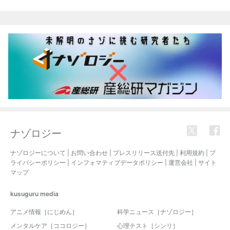
関連記事
ナゾロジー
ナゾロジーについて
|
お問い合わせ
|
プレスリリース送付先
|
利用規約
|
プ
ライバシーポリシー
|
インフォマティブデータポリシー
|
運営会社
|
サイト
マップ
kusuguru
media
アニメ情報［にじめん］
科学ニュース［ナゾロジー］
メンタルケア［ココロジー］
心理テスト［シンリ］