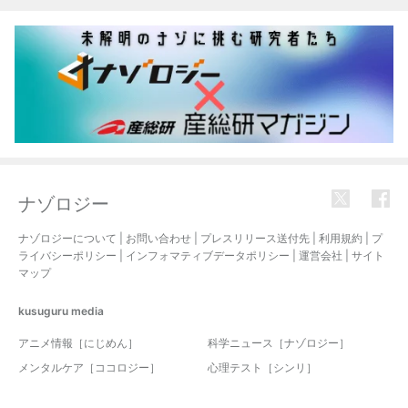
ナゾロジー
ナゾロジーについて
|
お問い合わせ
|
プレスリリース送付先
|
利用規約
|
プ
ライバシーポリシー
|
インフォマティブデータポリシー
|
運営会社
|
サイト
マップ
kusuguru
media
アニメ情報［にじめん］
科学ニュース［ナゾロジー］
メンタルケア［ココロジー］
心理テスト［シンリ］