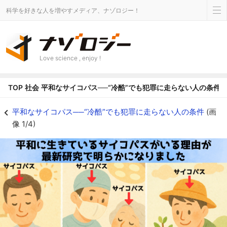
科学を好きな人を増やすメディア、ナゾロジー！
Love science , enjoy !
TOP
社会
平和なサイコパス──“冷酷”でも犯罪に走らない人の条件
平和なサイコパス──“冷酷”でも犯罪に走らない人の条件 - ナゾロジー
平和なサイコパス──“冷酷”でも犯罪に走らない人の条件
(画
像 1/4)