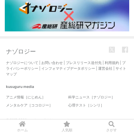
ナゾロジー
ナゾロジーについて
|
お問い合わせ
|
プレスリリース送付先
|
利用規約
|
プ
ライバシーポリシー
|
インフォマティブデータポリシー
|
運営会社
|
サイト
マップ
kusuguru
media
アニメ情報［にじめん］
科学ニュース［ナゾロジー］
メンタルケア［ココロジー］
心理テスト［シンリ］
© 2017-2026 nazology. all rights reserved.
ホーム
人気順
さがす