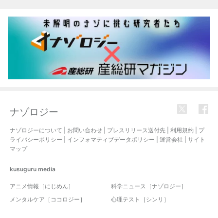
関連記事
ナゾロジー
ナゾロジーについて
|
お問い合わせ
|
プレスリリース送付先
|
利用規約
|
プ
ライバシーポリシー
|
インフォマティブデータポリシー
|
運営会社
|
サイト
マップ
kusuguru
media
アニメ情報［にじめん］
科学ニュース［ナゾロジー］
メンタルケア［ココロジー］
心理テスト［シンリ］