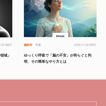
BRAIN
8.05 WED
知
脳科学
不安
2026.07.29 WED
6領域」
ゆっくり呼吸で「脳の不安」が和らぐと判
明、その簡単なやり方とは