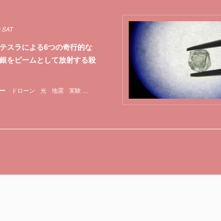
0 SAT
テスラによる6つの奇行的な
銀をビームとして放射する殺
ー
ドローン
光
地震
実験
特集
脳
軍事
音速