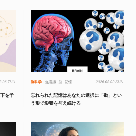
BRAIN
8.06 THU
脳科学
無意識
脳
記憶
2026.08.02 SUN
低下を予
忘れられた記憶はあなたの選択に「勘」とい
う形で影響を与え続ける