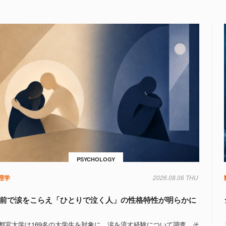
PSYCHOLOGY
理学
2026.08.06 THU
前で涙をこらえ「ひとりで泣く人」の性格特性が明らかに
都宮大学は169名の大学生を対象に、涙を流す経験について調査。そ