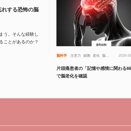
忘れする恐怖の脳
まう。そんな経験し
ることがあるのか？
BRAIN
脳科学
注意力
細胞
老化
脳
視覚
記憶
2026.0
認
片頭痛患者の「記憶や感情に関わる6
で脳老化を確認