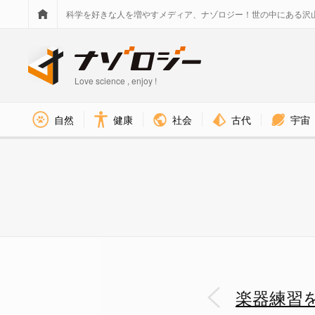
科学を好きな人を増やすメディア、ナゾロジー！世の中にある沢
Love science , enjoy !
社会
古代
宇宙
自然
健康
楽器練習を4年つづけた高齢者は
楽器練習