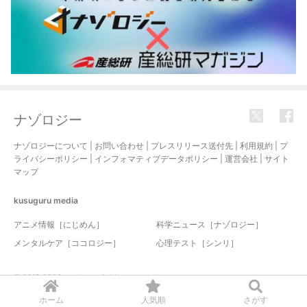
ナゾロジー
ナゾロジーについて
|
お問い合わせ
|
プレスリリース送付先
|
利用規約
|
プ
ライバシーポリシー
|
インフォマティブデータポリシー
|
運営会社
|
サイト
マップ
kusuguru
media
アニメ情報［にじめん］
科学ニュース［ナゾロジー］
メンタルケア［ココロジー］
心理テスト［シンリ］
© 2017-2026 nazology. all rights reserved.
ホーム
人気順
さがす