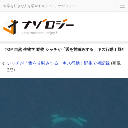
科学を好きな人を増やすメディア、ナゾロジー！
Love science , enjoy !
TOP
自然
生物学
動物
シャチが「舌を甘噛みする」キス行動！野生
シャチが「舌を甘噛みする」キス行動！野生で初記録の画像 2/2 - ナゾロジ
シャチが「舌を甘噛みする」キス行動！野生で初記録
(画像
2/2)