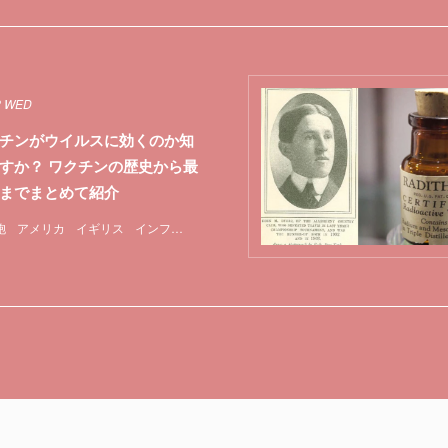
2 WED
チンがウイルスに効くのか知
すか？ ワクチンの歴史から最
までまとめて紹介
胞
アメリカ
イギリス
インフルエンザ
マスク
ワクチン
中国
実験
新型コ