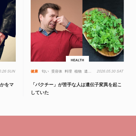
HEALTH
0.26 SUN
健康
匂い
受容体
料理
植物
遺伝子
2026.05.30 SAT
食べ物
るかをマ
「パクチー」が苦手な人は遺伝子変異を起こ
していた