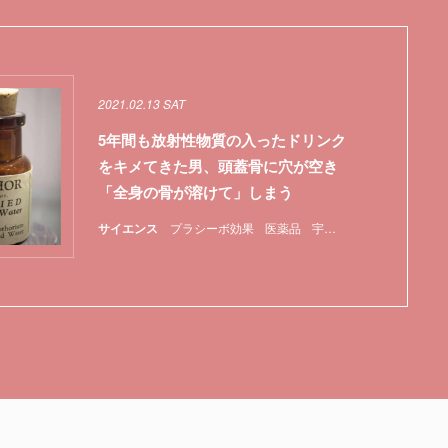
2021.02.13 SAT
5年間も放射性物質の入ったドリンク
をキメてきた男、頭蓋骨に穴が空き
「全身の骨が溶けて」しまう
ロナウイルス
日本
サイエンス
特集
糞
菌
プラシーボ効果
遺伝子
医薬品
宇宙放射線
毒
特集