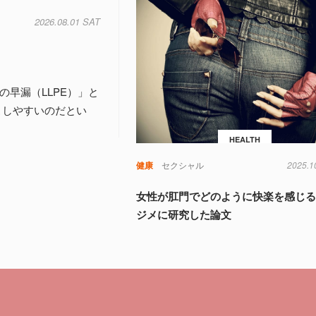
2026.08.01 SAT
早漏（LLPE）」と
こしやすいのだとい
HEALTH
健康
セクシャル
2025.1
女性が肛門でどのように快楽を感じ
ジメに研究した論文