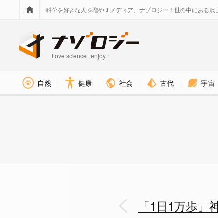
科学を好きな人を増やすメディア、ナゾロジー！世の中にある沢
Love science , enjoy !
社会
古代
宇宙
自然
健康
「1日1万歩」神話が崩れる！”も
「1日1万歩」