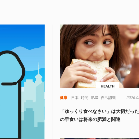
HEALTH
健康
日本
時間
肥満
自己認識
2026.0
「ゆっくり食べなさい」は大切だった
の早食いは将来の肥満と関連