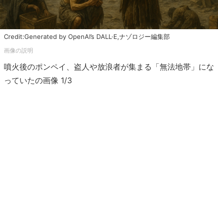
Credit:Generated by OpenAI’s DALL·E,ナゾロジー編集部
噴火後のポンペイ、盗人や放浪者が集まる「無法地帯」にな
っていたの画像 1/3