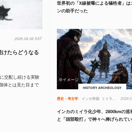
世界初の「X線被曝による犠牲者」は
ンの助手だった
2026.08.08 SAT
続けたらどうなる
的に交配し続ける実験
個体とは見た目まで
HISTORY ARCHEOLOGY
歴史・考古学
インカ帝国
ミイラ
子ども
2026.0
物
インカのミイラ化少年、2800kmの巡
と「頭部殴打」で神々へ捧げられて