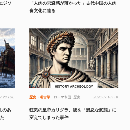
エジソ
「人肉の忌避感が薄かった」古代中国の人肉
食文化に迫る
HISTORY ARCHEOLOGY
7.28 TUE
語
生活
社会
食べ物
歴史・考古学
ローマ帝国
歴史
2026.07.10 FRI
礼のあ
狂気の皇帝カリグラ、彼を「残忍な変態」に
いた
変えてしまった事件