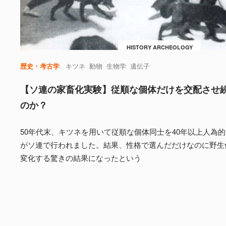
HISTORY ARCHEOLOGY
歴史・考古学
キツネ
動物
生物学
遺伝子
【ソ連の家畜化実験】従順な個体だけを交配させ
のか？
50年代末、キツネを用いて従順な個体同士を40年以上人為
がソ連で行われました。結果、性格で選んだだけなのに野生
変化する驚きの結果になったという