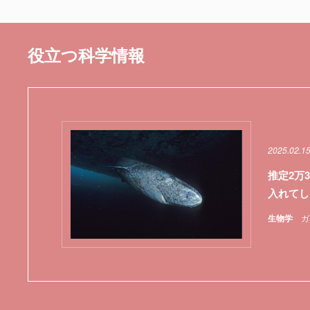
役立つ科学情報
2025.02.1
推定2万
入れてし
生物学
ガ