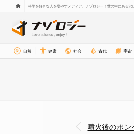
科学を好きな人を増やすメディア、ナゾロジー！世の中にある沢
Love science , enjoy !
社会
古代
宇宙
自然
健康
噴火後のポンペイ、盗人や放浪者
噴火後のポン