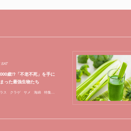
5 SAT
3000歳!?「不老不死」を手に
まった最強生物たち
ラス
クラゲ
サメ
海綿
特集
貝
遺伝子