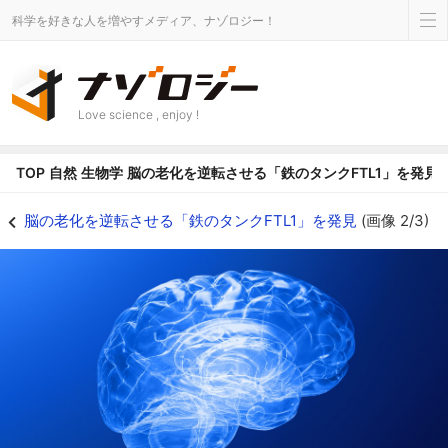
科学を好きな人を増やすメディア、ナゾロジー！
Love science , enjoy !
TOP
自然
生物学
脳の老化を逆転させる「鉄のタンクFTL1」を発見
そもそもなぜ脳は年をとると記憶力が落ちる？ - ナゾロジー
脳の老化を逆転させる「鉄のタンクFTL1」を発見
(画像 2/3)