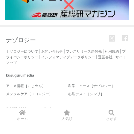
ナゾロジー
ナゾロジーについて
|
お問い合わせ
|
プレスリリース送付先
|
利用規約
|
プ
ライバシーポリシー
|
インフォマティブデータポリシー
|
運営会社
|
サイト
マップ
kusuguru
media
アニメ情報［にじめん］
科学ニュース［ナゾロジー］
メンタルケア［ココロジー］
心理テスト［シンリ］
© 2017-2026 nazology. all rights reserved.
ホーム
人気順
さがす