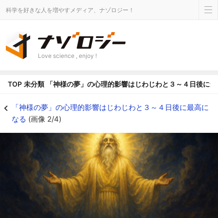
科学を好きな人を増やすメディア、ナゾロジー！
Love science , enjoy !
TOP
未分類
「神様の夢」の心理的影響はじわじわと３～４日後に最
夢の影響が最も大きいのは「起きた直後」か「数日後」か？ - ナゾロジー
「神様の夢」の心理的影響はじわじわと３～４日後に最高に
なる
(画像 2/4)