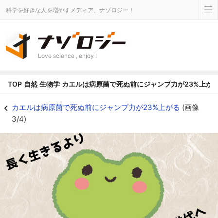
科学を好きな人を増やすメディア、ナゾロジー！
Love science , enjoy !
TOP
自然
生物学
カエルは病原菌で死ぬ前にジャンプ力が23%上が
致死性の病原菌に犯されたカエルは「ガンギマリジャンプ」をする - ナゾロ
カエルは病原菌で死ぬ前にジャンプ力が23%上がる
(画像
3/4)