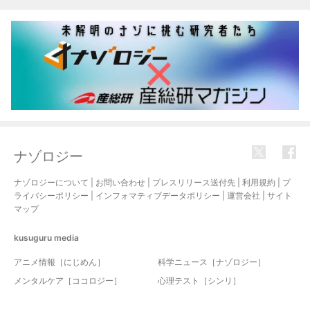
ナゾロジー
ナゾロジーについて
|
お問い合わせ
|
プレスリリース送付先
|
利用規約
|
プ
ライバシーポリシー
|
インフォマティブデータポリシー
|
運営会社
|
サイト
マップ
kusuguru
media
アニメ情報［にじめん］
科学ニュース［ナゾロジー］
メンタルケア［ココロジー］
心理テスト［シンリ］