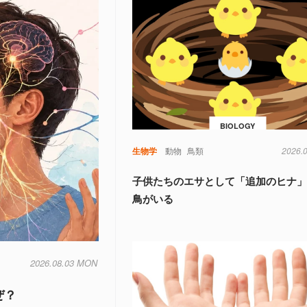
BIOLOGY
生物学
動物
鳥類
2026.
子供たちのエサとして「追加のヒナ
鳥がいる
2026.08.03 MON
ぜ？