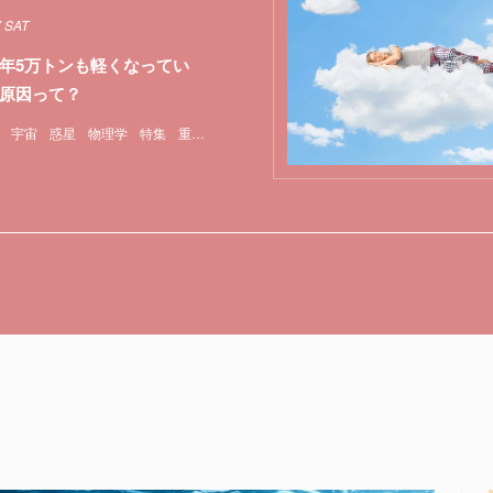
7 SAT
年5万トンも軽くなってい
原因って？
宇宙
惑星
物理学
特集
重力
隕石