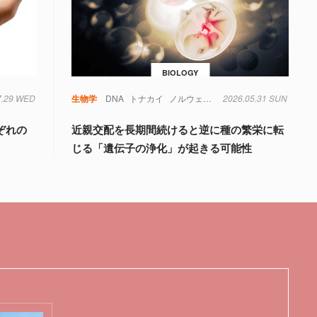
BIOLOGY
7.29 WED
生物学
DNA
トナカイ
ノルウェー
絶滅
2026.05.31 SUN
遺伝子
ぞれの
近親交配を長期間続けると逆に種の繁栄に転
じる「遺伝子の浄化」が起きる可能性