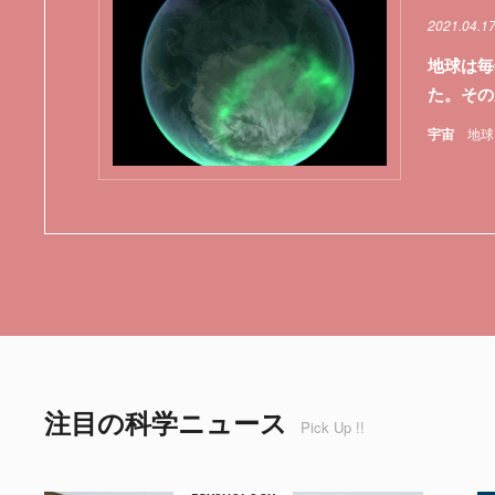
2021.04.1
地球は毎
た。その
宇宙
地球
注目の科学ニュース
Pick Up !!