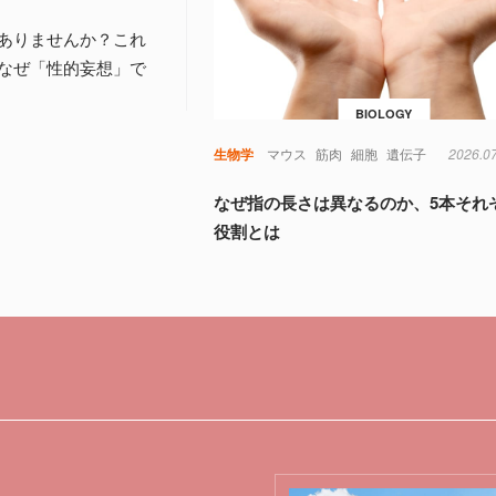
ありませんか？これ
なぜ「性的妄想」で
BIOLOGY
生物学
マウス
筋肉
細胞
遺伝子
2026.0
なぜ指の長さは異なるのか、5本それ
役割とは