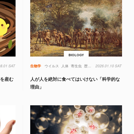
BIOLOGY
08.01 SAT
生物学
ウイルス
人体
寄生虫
歴史
考古学
2026.01.10 SAT
」を産む
人が人を絶対に食べてはいけない「科学的な
理由」