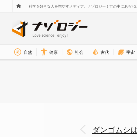
科学を好きな人を増やすメディア、ナゾロジー！世の中にある沢
Love science , enjoy !
社会
古代
宇宙
自然
健康
ダンゴムシは食べた鉱石を作り
ダンゴムシ