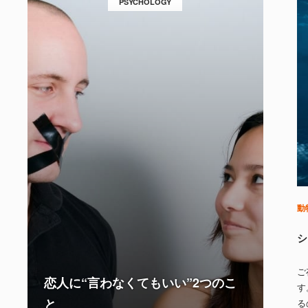
PSYCHOLOGY
動
シ
ご
恋人に“言わなくてもいい”2つのこ
す
と
る