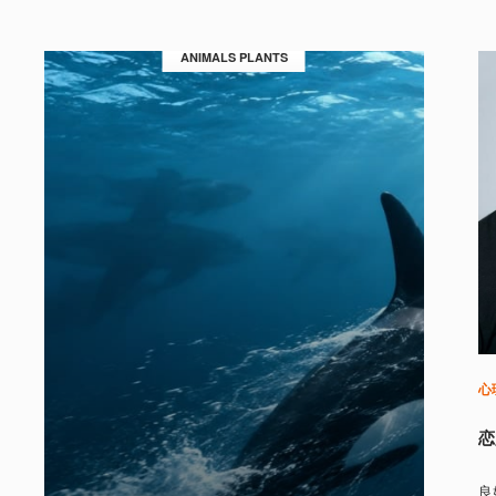
ANIMALS PLANTS
心
恋
良