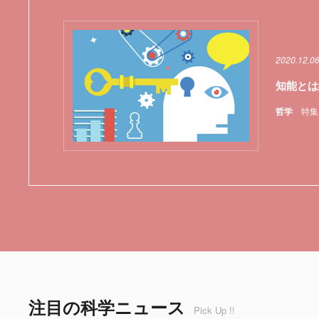
2020.12.0
知能とは
哲学
特集
注目の科学ニュース
Pick Up !!