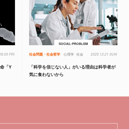
SOCIAL-PROBLEM
09.05 FRI
伝子
社会問題・社会哲学
心理学
社会
2025.12.21 SUN
命「Y
「科学を信じない人」がいる理由は科学者が
気に食わないから