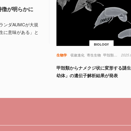
特徴が明らかに
ンダAUMCが大規
生に意味がある」と
BIOLOGY
生物学
収斂進化
寄生生物
甲殻類
進化
2025.
遺
甲殻類からナメクジ状に変形する謎生
幼体」の遺伝子解析結果が発表