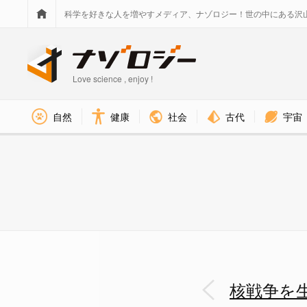
科学を好きな人を増やすメディア、ナゾロジー！世の中にある沢
Love science , enjoy !
社会
古代
宇宙
自然
健康
核戦争を生き残る島国はどこか？
核戦争を