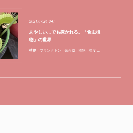
2021.07.24 SAT
あやしい…でも惹かれる。「食虫植
物」の世界
植物
プランクトン
光合成
植物
湿度
特集
食虫植物