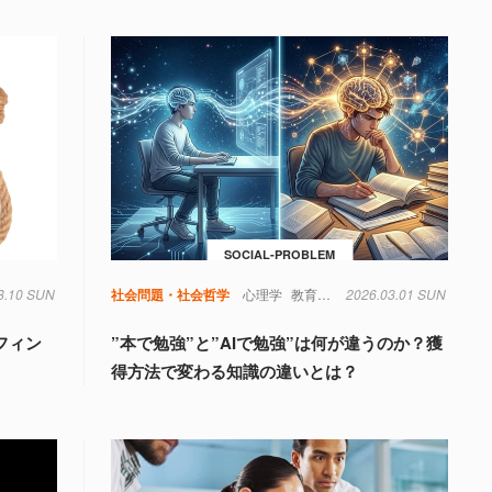
SOCIAL-PROBLEM
8.10 SUN
社会問題・社会哲学
心理学
教育
脳
2026.03.01 SUN
認知
フィン
”本で勉強”と”AIで勉強”は何が違うのか？獲
得方法で変わる知識の違いとは？