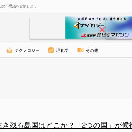
山の不思議を冒険しよう！
テクノロジー
理化学
その他
「2つの国」が候補に挙がるの画像
生き残る島国はどこか？「2つの国」が候