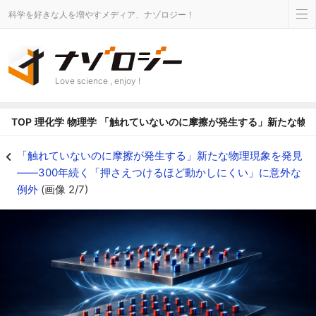
科学を好きな人を増やすメディア、ナゾロジー！
Love science , enjoy !
TOP
理化学
物理学
「触れていないのに摩擦が発生する」新たな物理
触れていないのに、動かすのに力がいる - ナゾロジー
「触れていないのに摩擦が発生する」新たな物理現象を発見
――300年続く「押さえつけるほど動かしにくい」に意外な
例外
(画像 2/7)