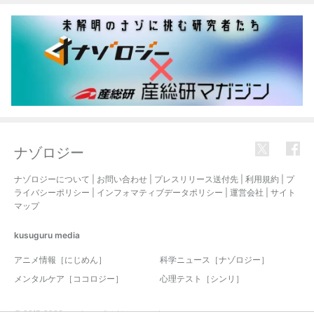
ナゾロジー
ナゾロジーについて
|
お問い合わせ
|
プレスリリース送付先
|
利用規約
|
プ
ライバシーポリシー
|
インフォマティブデータポリシー
|
運営会社
|
サイト
マップ
kusuguru
media
アニメ情報［にじめん］
科学ニュース［ナゾロジー］
メンタルケア［ココロジー］
心理テスト［シンリ］
© 2017-2026 nazology. all rights reserved.