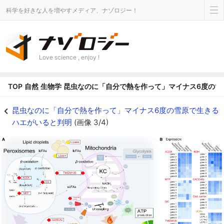
科学を好きな人を増やすメディア、ナゾロジー！
Love science , enjoy !
TOP
自然
生物学
昆虫なのに「自分で熱を作って」マイナス6度の雪
スノーフライでは極寒の地で恒温動物のように発熱するのにミトコンドリアと
昆虫なのに「自分で熱を作って」マイナス6度の雪原で生きる
ハエがいると判明
(画像 3/4)