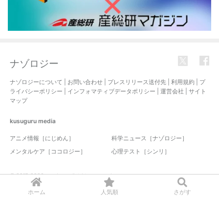
ナゾロジー
ナゾロジーについて
|
お問い合わせ
|
プレスリリース送付先
|
利用規約
|
プ
ライバシーポリシー
|
インフォマティブデータポリシー
|
運営会社
|
サイト
マップ
kusuguru
media
アニメ情報［にじめん］
科学ニュース［ナゾロジー］
メンタルケア［ココロジー］
心理テスト［シンリ］
© 2017-2026 nazology. all rights reserved.
ホーム
人気順
さがす