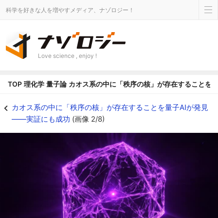
科学を好きな人を増やすメディア、ナゾロジー！
Love science , enjoy !
TOP
理化学
量子論
カオス系の中に「秩序の核」が存在することを量
カオス系の中に「秩序の核」が存在することを量子AIが発見――実証にも成功の画
カオス系の中に「秩序の核」が存在することを量子AIが発見
――実証にも成功
(画像 2/8)