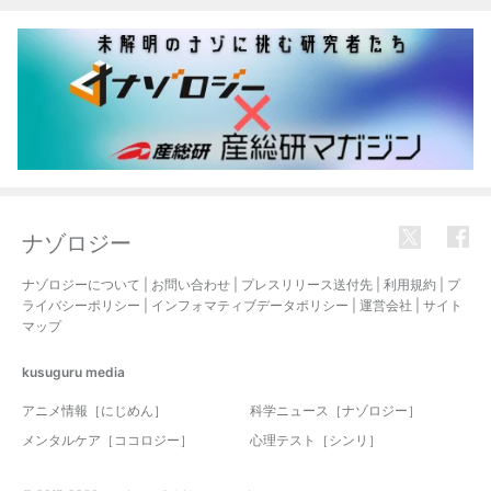
ナゾロジー
ナゾロジーについて
|
お問い合わせ
|
プレスリリース送付先
|
利用規約
|
プ
ライバシーポリシー
|
インフォマティブデータポリシー
|
運営会社
|
サイト
マップ
kusuguru
media
アニメ情報［にじめん］
科学ニュース［ナゾロジー］
メンタルケア［ココロジー］
心理テスト［シンリ］