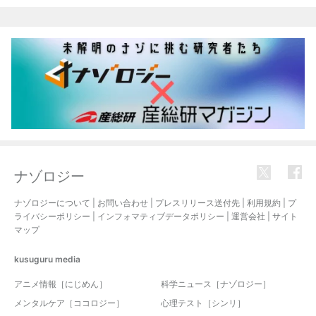
関連記事
ナゾロジー
ナゾロジーについて
|
お問い合わせ
|
プレスリリース送付先
|
利用規約
|
プ
ライバシーポリシー
|
インフォマティブデータポリシー
|
運営会社
|
サイト
マップ
kusuguru
media
アニメ情報［にじめん］
科学ニュース［ナゾロジー］
メンタルケア［ココロジー］
心理テスト［シンリ］