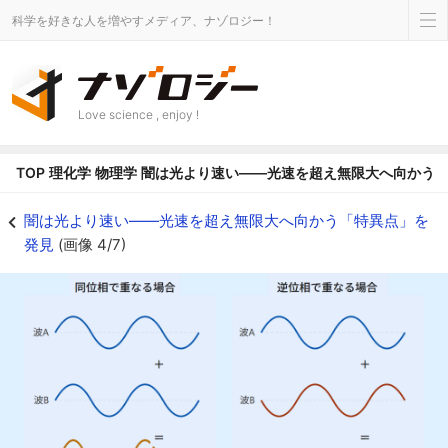
科学を好きな人を増やすメディア、ナゾロジー！
Love science , enjoy !
TOP
理化学
物理学
闇は光より速い――光速を超え無限大へ向かう
振幅が０の光の波とその周りに振幅が０でない光の波があって両方が目にあた
闇は光より速い――光速を超え無限大へ向かう「特異点」を
発見
(画像 4/7)