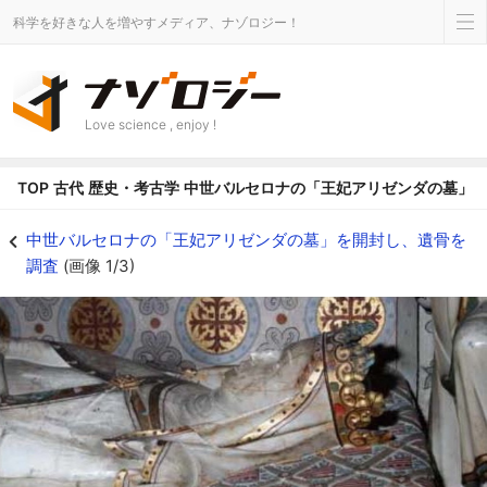
科学を好きな人を増やすメディア、ナゾロジー！
Love science , enjoy !
TOP
古代
歴史・考古学
中世バルセロナの「王妃アリゼンダの墓」
中世バルセロナの「王妃アリゼンダの墓」を開封し、遺骨を調査の画像 1/3 -
中世バルセロナの「王妃アリゼンダの墓」を開封し、遺骨を
調査
(画像 1/3)