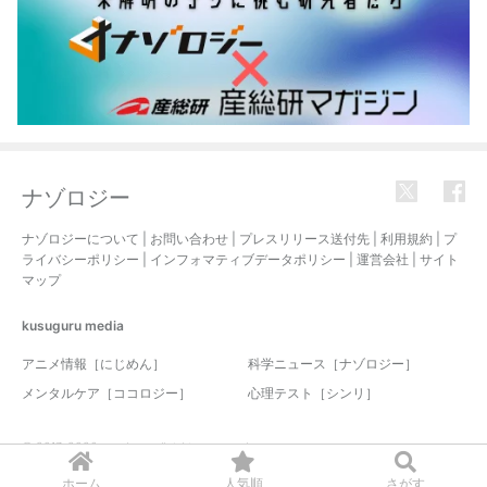
ナゾロジー
ナゾロジーについて
|
お問い合わせ
|
プレスリリース送付先
|
利用規約
|
プ
ライバシーポリシー
|
インフォマティブデータポリシー
|
運営会社
|
サイト
マップ
kusuguru
media
アニメ情報［にじめん］
科学ニュース［ナゾロジー］
メンタルケア［ココロジー］
心理テスト［シンリ］
© 2017-2026 nazology. all rights reserved.
ホーム
人気順
さがす