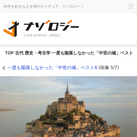
科学を好きな人を増やすメディア、ナゾロジー！
Love science , enjoy !
TOP
古代
歴史・考古学
一度も陥落しなかった「中世の城」ベスト6
一度も陥落しなかった「中世の城」ベスト6の画像 5/7 - ナゾロジー
一度も陥落しなかった「中世の城」ベスト6
(画像 5/7)