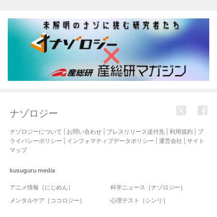
関連記事
ナゾロジー
ナゾロジーについて
|
お問い合わせ
|
プレスリリース送付先
|
利用規約
|
プ
ライバシーポリシー
|
インフォマティブデータポリシー
|
運営会社
|
サイト
マップ
kusuguru
media
アニメ情報［にじめん］
科学ニュース［ナゾロジー］
メンタルケア［ココロジー］
心理テスト［シンリ］