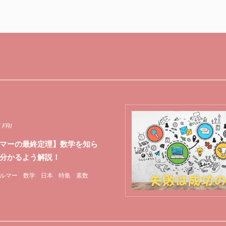
 FRI
マーの最終定理】数学を知ら
分かるよう解説！
ルマー
数学
日本
特集
素数