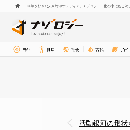
科学を好きな人を増やすメディア、ナゾロジー！世の中にある沢
Love science , enjoy !
社会
古代
宇宙
自然
健康
活動銀河の形状がスター・ウォー
活動銀河の形状