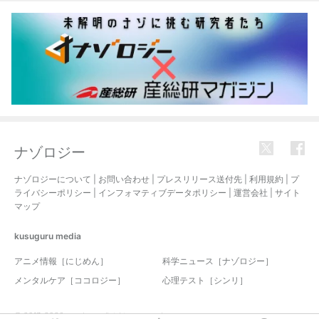
ナゾロジー
ナゾロジーについて
|
お問い合わせ
|
プレスリリース送付先
|
利用規約
|
プ
ライバシーポリシー
|
インフォマティブデータポリシー
|
運営会社
|
サイト
マップ
kusuguru
media
アニメ情報［にじめん］
科学ニュース［ナゾロジー］
メンタルケア［ココロジー］
心理テスト［シンリ］
© 2017-2026 nazology. all rights reserved.