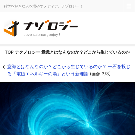
科学を好きな人を増やすメディア、ナゾロジー！
Love science , enjoy !
TOP
テクノロジー
意識とはなんなのか？どこから生じているのか？
電磁界。 - ナゾロジー
意識とはなんなのか？どこから生じているのか？ 一石を投じ
る「電磁エネルギーの場」という新理論
(画像 3/3)