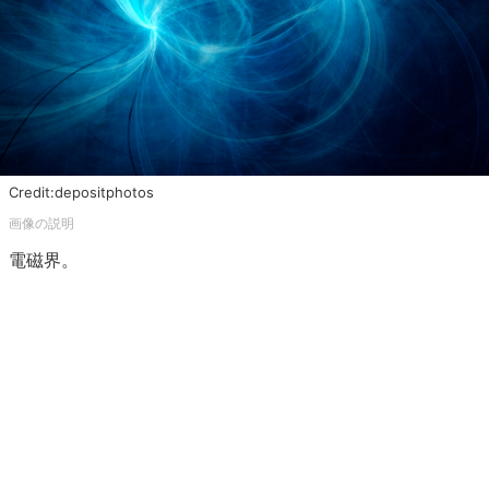
Credit:depositphotos
電磁界。