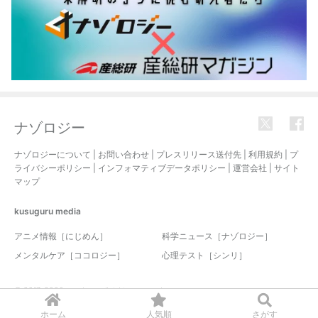
ナゾロジー
ナゾロジーについて
|
お問い合わせ
|
プレスリリース送付先
|
利用規約
|
プ
ライバシーポリシー
|
インフォマティブデータポリシー
|
運営会社
|
サイト
マップ
kusuguru
media
アニメ情報［にじめん］
科学ニュース［ナゾロジー］
メンタルケア［ココロジー］
心理テスト［シンリ］
© 2017-2026 nazology. all rights reserved.
ホーム
人気順
さがす