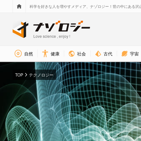
科学を好きな人を増やすメディア、ナゾロジー！世の中にある沢
Love science , enjoy !
社会
古代
宇宙
自然
健康
TOP
テクノロジー