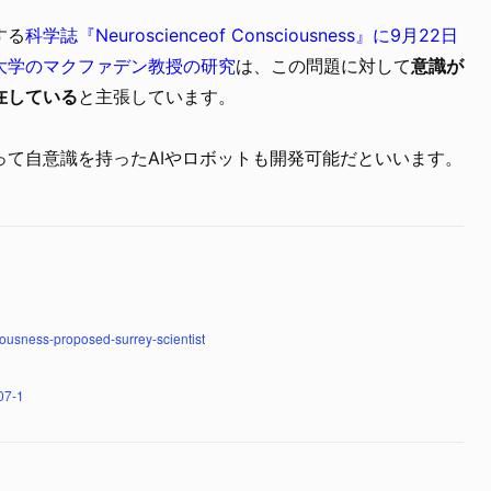
する
科学誌『Neuroscienceof Consciousness』に9月22日
大学のマクファデン教授の研究
は、この問題に対して
意識が
在している
と主張しています。
って自意識を持ったAIやロボットも開発可能だといいます。
iousness-proposed-surrey-scientist
07-1