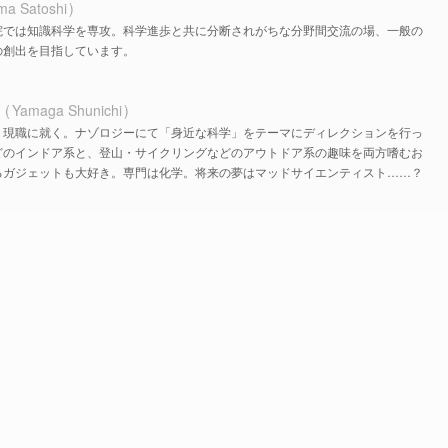
ma Satoshi
院では知識科学を専攻。科学進歩と共に分断されがちな分野間交流の場、一般の
の創出を目指しています。
ち
Yamaga Shunichi
、現職に就く。ナゾロジーにて「身近な科学」をテーマにディレクションを行っ
どのインドア系と、登山・サイクリングなどのアウトドア系の趣味を両方嗜むお
るガジェットも大好き。専門は化学。将来の夢はマッドサイエンティスト……？