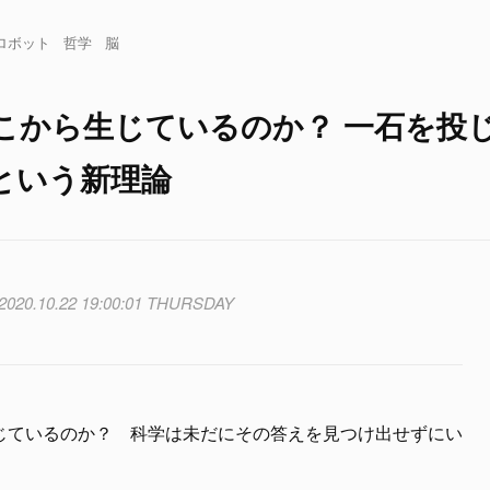
ロボット
哲学
脳
こから生じているのか？ 一石を投
という新理論
2020.10.22 19:00:01 THURSDAY
じているのか？ 科学は未だにその答えを見つけ出せずにい