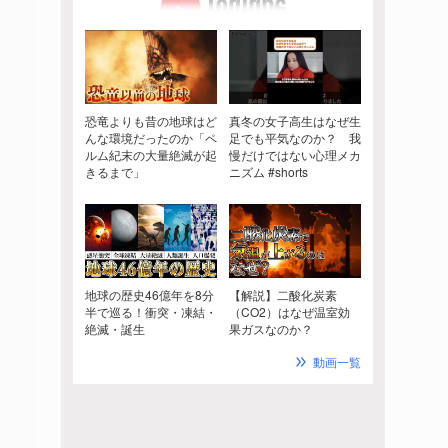
恐竜よりも昔の地球はど
真冬の女子高生はなぜ生
んな環境だったのか「ペ
足でも平気なのか？ 我
ルム紀末の大量絶滅が起
慢だけではない心理メカ
きるまで」
ニズム #shorts
地球の歴史46億年を8分
【解説】二酸化炭素
半で巡る！衝突・凍結・
（CO2）はなぜ温室効
絶滅・誕生
果ガスなのか？
動画一覧