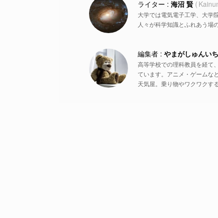
海沼 賢
Kainu
大学では電気電子工学、大学
人々が科学知識とふれあう場
やまがしゅんい
高等学校での理科教員を経て
ています。アニメ・ゲームな
天気屋。乗り物やワクワクす