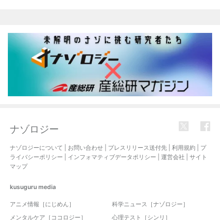
ナゾロジー
ナゾロジーについて
|
お問い合わせ
|
プレスリリース送付先
|
利用規約
|
プ
ライバシーポリシー
|
インフォマティブデータポリシー
|
運営会社
|
サイト
マップ
kusuguru
media
アニメ情報［にじめん］
科学ニュース［ナゾロジー］
メンタルケア［ココロジー］
心理テスト［シンリ］