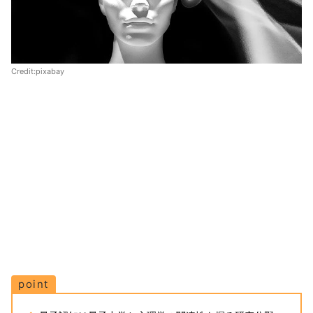
Credit:pixabay
point