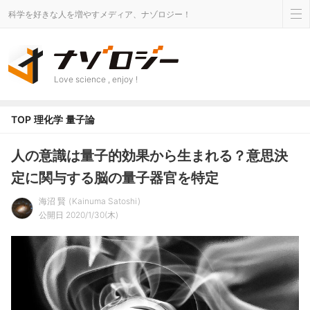
科学を好きな人を増やすメディア、ナゾロジー！
Love science , enjoy !
TOP
理化学
量子論
人の意識は量子的効果から生まれる？意思決
定に関与する脳の量子器官を特定
海沼 賢
Kainuma Satoshi
公開日 2020/1/30(木)