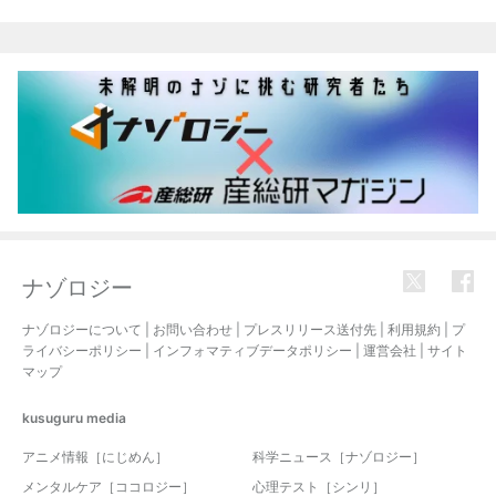
関連記事
ナゾロジー
ナゾロジーについて
|
お問い合わせ
|
プレスリリース送付先
|
利用規約
|
プ
ライバシーポリシー
|
インフォマティブデータポリシー
|
運営会社
|
サイト
マップ
kusuguru
media
アニメ情報［にじめん］
科学ニュース［ナゾロジー］
メンタルケア［ココロジー］
心理テスト［シンリ］