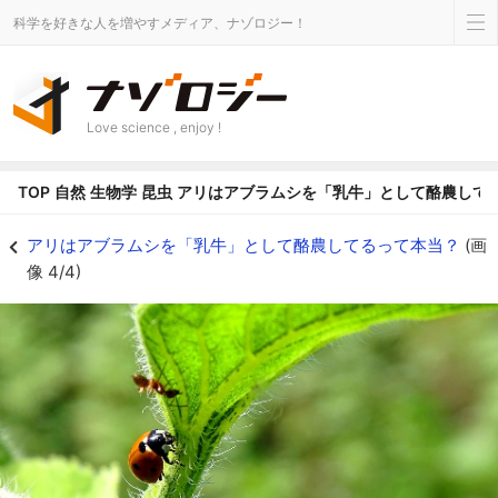
科学を好きな人を増やすメディア、ナゾロジー！
Love science , enjoy !
TOP
自然
生物学
昆虫
アリはアブラムシを「乳牛」として酪農して
アブラムシの天敵が近づいたら追い払う - ナゾロジー
アリはアブラムシを「乳牛」として酪農してるって本当？
(画
像 4/4)