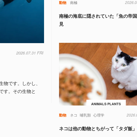
動物
南極
2026.0
南極の海底に隠されていた「魚の帝
見
2026.07.31 FRI
生物です。しかし、
です。その生物と
ANIMALS PLANTS
動物
ネコ
哺乳類
心理学
2026.
ネコは他の動物とちがって「タダ飯