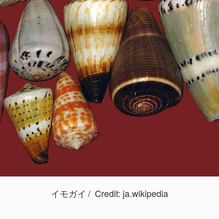
イモガイ
Credit:
ja.wikipedia