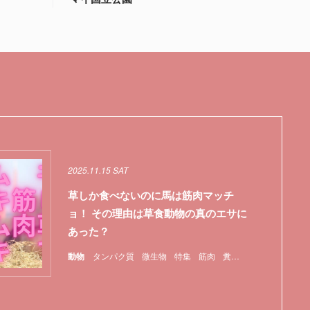
2025.11.15 SAT
草しか食べないのに馬は筋肉マッチ
ョ！ その理由は草食動物の真のエサに
あった？
動物
タンパク質
微生物
特集
筋肉
糞
腸内細菌