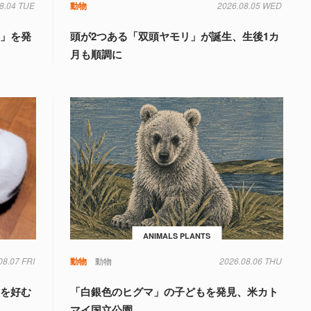
8.04 TUE
動物
2026.08.05 WED
国」を発
頭が2つある「双頭ヤモリ」が誕生、生後1カ
月も順調に
ANIMALS PLANTS
08.07 FRI
動物
動物
2026.08.06 THU
」を好む
「白銀色のヒグマ」の子どもを発見、米カト
マイ国立公園