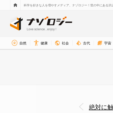
科学を好きな人を増やすメディア、ナゾロジー！世の中にある沢
Love science , enjoy !
社会
古代
宇宙
自然
健康
イモガイ - ナゾロジー
絶対に触