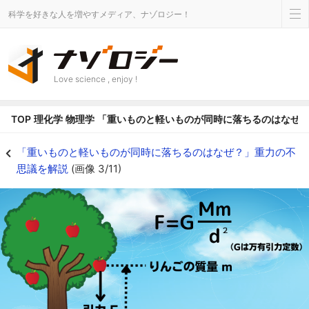
科学を好きな人を増やすメディア、ナゾロジー！
Love science , enjoy !
TOP
理化学
物理学
「重いものと軽いものが同時に落ちるのはなぜ
万有引力の法則。 - ナゾロジー
「重いものと軽いものが同時に落ちるのはなぜ？」重力の不
思議を解説
(画像 3/11)