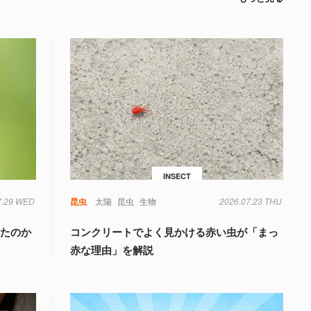
INSECT
7.29 WED
昆虫
太陽
昆虫
生物
2026.07.23 THU
きたのか
コンクリートでよく見かける赤い虫が「まっ
く
赤な理由」を解説