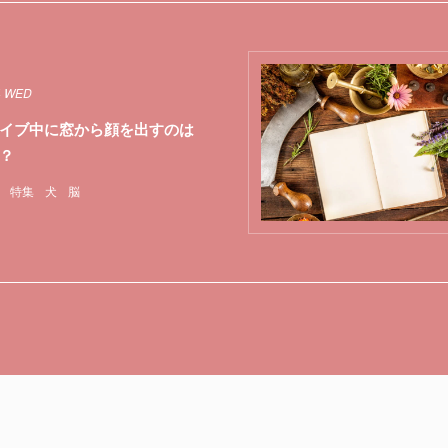
4 WED
イブ中に窓から顔を出すのは
？
特集
犬
脳