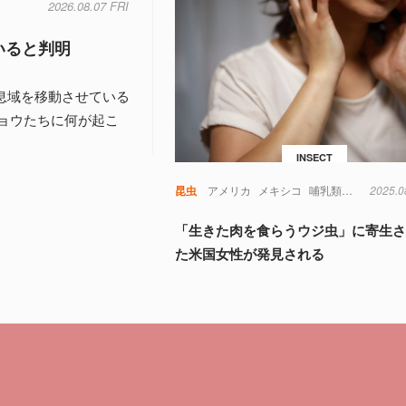
2026.08.07 FRI
いると判明
生息域を移動させている
ョウたちに何が起こ
INSECT
昆虫
アメリカ
メキシコ
哺乳類
寄生虫
2025.0
虫
「生きた肉を食らうウジ虫」に寄生
た米国女性が発見される