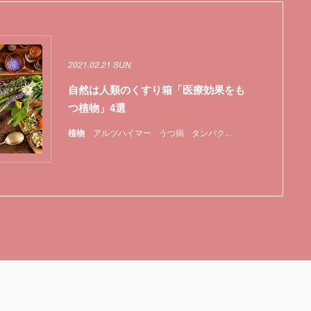
2021.02.21 SUN
自然は人類のくすり箱「医療効果をも
つ植物」4選
植物
アルツハイマー
うつ病
タンパク質
医薬品
植物
特