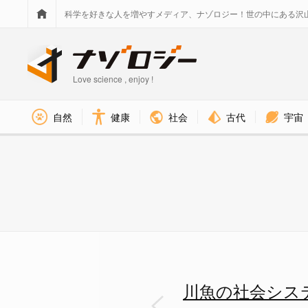
科学を好きな人を増やすメディア、ナゾロジー！世の中にある沢
Love science , enjoy !
社会
古代
宇宙
自然
健康
川魚の社会システムは「森から
川魚の社会シス