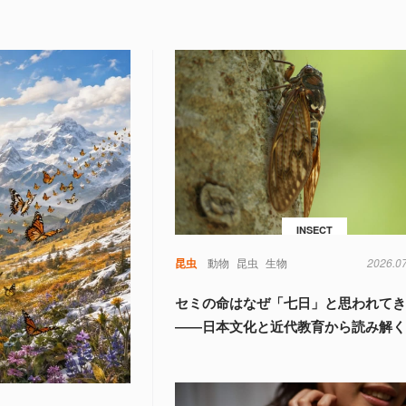
INSECT
昆虫
動物
昆虫
生物
2026.0
セミの命はなぜ「七日」と思われて
――日本文化と近代教育から読み解