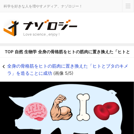
科学を好きな人を増やすメディア、ナゾロジー！
Love science , enjoy !
TOP
自然
生物学
全身の骨格筋をヒトの筋肉に置き換えた「ヒトと
ブタ製の臓器を使って再生医療が行える日は近いかもしれない - ナゾロジー
全身の骨格筋をヒトの筋肉に置き換えた「ヒトとブタのキメ
ラ」を造ることに成功
(画像 5/5)