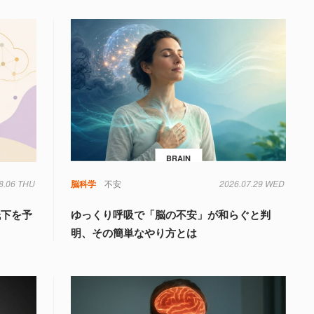
BRAIN
8.06 THU
脳科学
不安
2026.07.29 WED
低下を予
ゆっくり呼吸で「脳の不安」が和らぐと判
明、その簡単なやり方とは