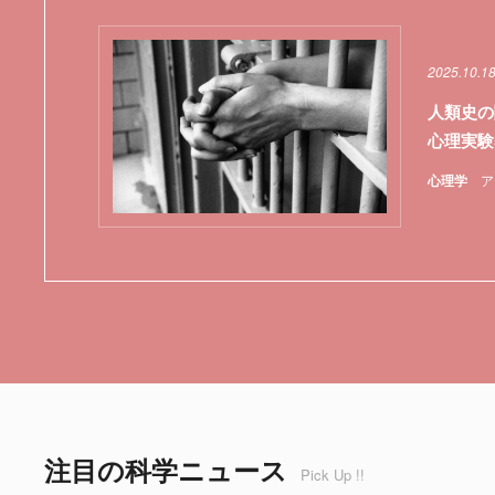
2025.10.1
人類史の
心理実験
心理学
ア
注目の科学ニュース
Pick Up !!