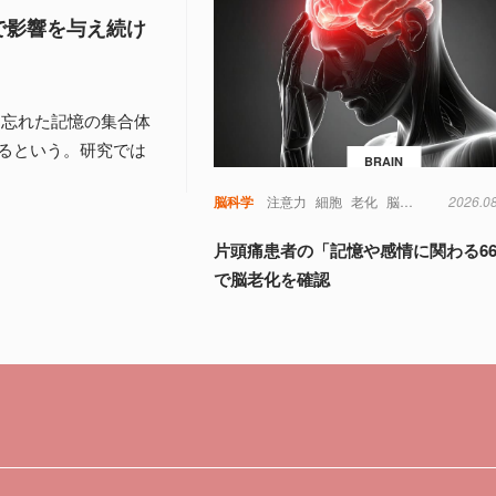
で影響を与え続け
、忘れた記憶の集合体
るという。研究では
BRAIN
脳科学
注意力
細胞
老化
脳
視覚
記憶
2026.0
認
片頭痛患者の「記憶や感情に関わる6
で脳老化を確認