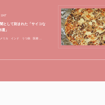
8 SAT
闇として刻まれた「サイコな
5選」
メリカ
インド
うつ病
医療
実験
心理学
特集
脳