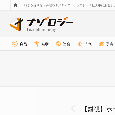
科学を好きな人を増やすメディア、ナゾロジー！世の中にある沢
Love science , enjoy !
社会
古代
宇宙
自然
健康
ツイッター上でジョン・シーモ
【錯視】ボ