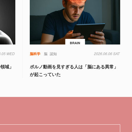
BRAIN
8.05 WED
知
脳科学
脳
認知
2026.06.06 SAT
6領域」
ポルノ動画を見すぎる人は「脳にある異常」
が起こっていた