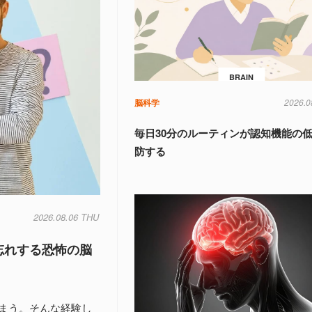
BRAIN
脳科学
2026.0
毎日30分のルーティンが認知機能の
防する
2026.08.06 THU
忘れする恐怖の脳
まう。そんな経験し