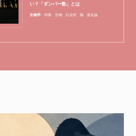
い？「ダンバー数」とは
生物学
特集
生物
社会性
脳
進化論