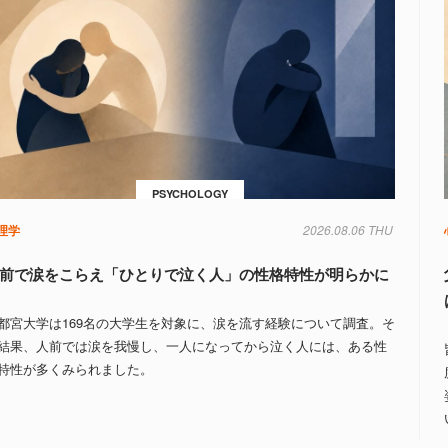
PSYCHOLOGY
理学
2026.08.06 THU
前で涙をこらえ「ひとりで泣く人」の性格特性が明らかに
都宮大学は169名の大学生を対象に、涙を流す経験について調査。そ
結果、人前では涙を我慢し、一人になってから泣く人には、ある性
特性が多くみられました。