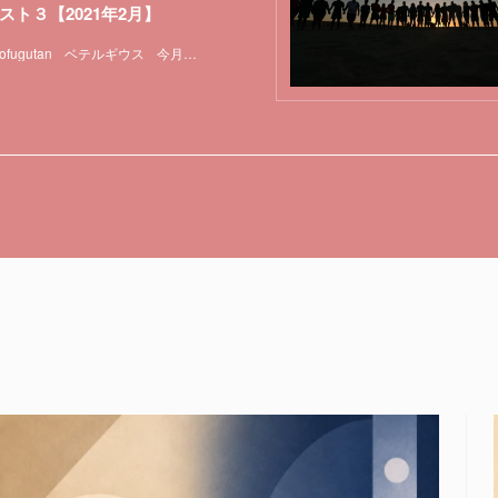
スト３【2021年2月】
ofugutan
ベテルギウス
今月の星の見どころ
天体観測
特集