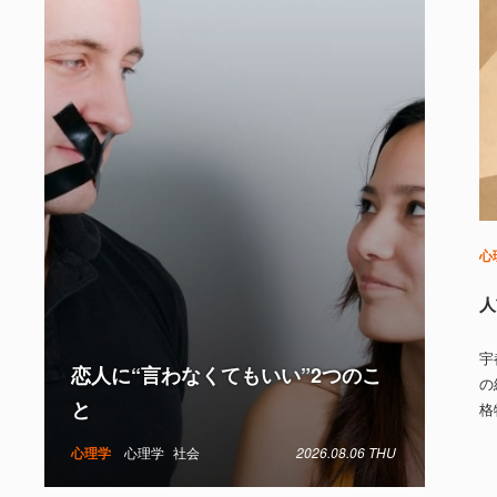
心
人
宇
恋人に“言わなくてもいい”2つのこ
の
と
格
心理学
心理学
社会
2026.08.06 THU