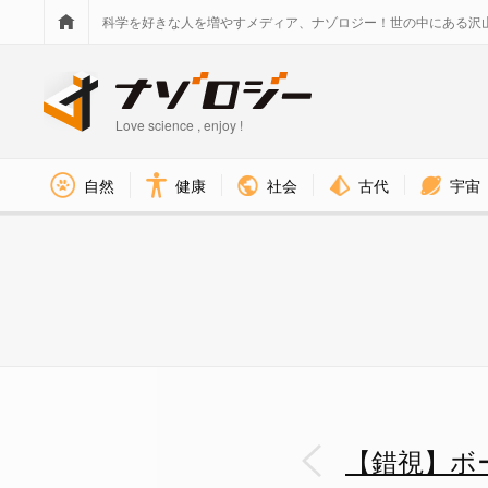
科学を好きな人を増やすメディア、ナゾロジー！世の中にある沢
Love science , enjoy !
社会
古代
宇宙
自然
健康
今回の錯覚をグレースケールに置き
【錯視】ボ