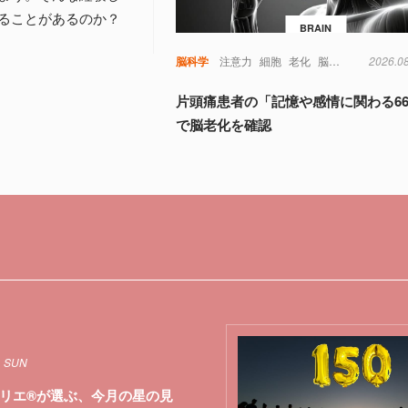
ることがあるのか？
BRAIN
脳科学
注意力
細胞
老化
脳
視覚
記憶
2026.0
認
片頭痛患者の「記憶や感情に関わる6
で脳老化を確認
1 SUN
リエ®が選ぶ、今月の星の見