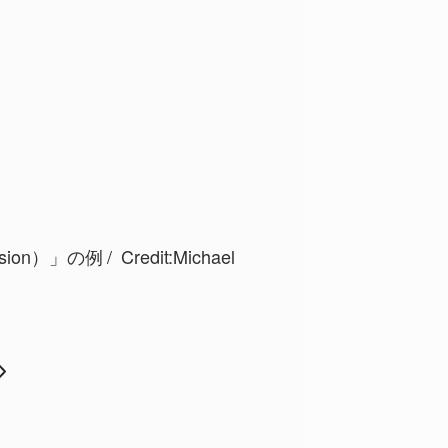
ion）」の例
Credit:Michael