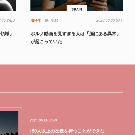
BRAIN
8.05 WED
知
脳科学
脳
認知
2026.06.06 SAT
6領域」
ポルノ動画を見すぎる人は「脳にある異常」
が起こっていた
2021.09.26 SUN
150人以上の友達を持つことができな