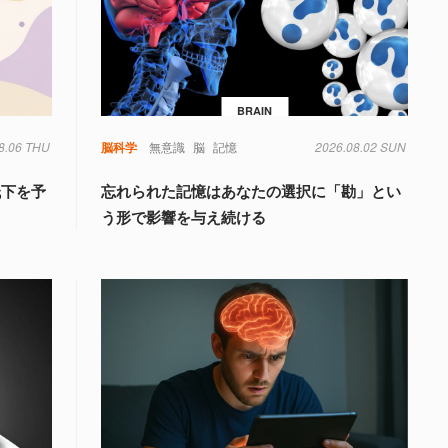
BRAIN
8.06 THU
脳科学
無意識
脳
記憶
2026.08.02 SUN
低下を予
忘れられた記憶はあなたの選択に「勘」とい
う形で影響を与え続ける