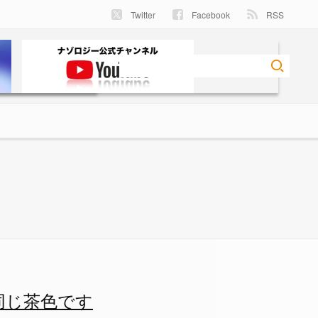
Twitter
Facebook
RSS
White’s illusion）
同じ茶色です