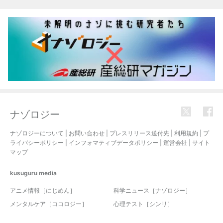
関連記事
ナゾロジー
ナゾロジーについて
|
お問い合わせ
|
プレスリリース送付先
|
利用規約
|
プ
ライバシーポリシー
|
インフォマティブデータポリシー
|
運営会社
|
サイト
マップ
kusuguru
media
アニメ情報［にじめん］
科学ニュース［ナゾロジー］
メンタルケア［ココロジー］
心理テスト［シンリ］