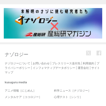
関連記事
ナゾロジー
ナゾロジーについて
|
お問い合わせ
|
プレスリリース送付先
|
利用規約
|
プ
ライバシーポリシー
|
インフォマティブデータポリシー
|
運営会社
|
サイト
マップ
kusuguru
media
アニメ情報［にじめん］
科学ニュース［ナゾロジー］
メンタルケア［ココロジー］
心理テスト［シンリ］