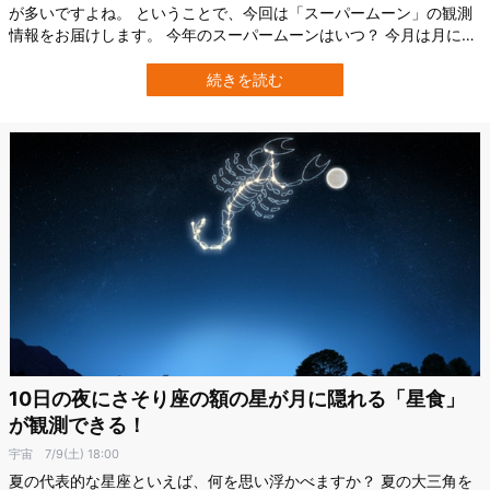
が多いですよね。 ということで、今回は「スーパームーン」の観測
情報をお届けします。 今年のスーパームーンはいつ？ 今月は月に関
するイベントがたくさんあります。先日10日には、さそり座の額の
星「シェバ」が月に隠される「星食」がありましたが、ご覧になり
続きを読む
ましたか？ Credit: ofugutanさて、次のイベントは7月の満月である
通称「バッ…
10日の夜にさそり座の額の星が月に隠れる「星食」
が観測できる！
宇宙
7/9(土) 18:00
夏の代表的な星座といえば、何を思い浮かべますか？ 夏の大三角を