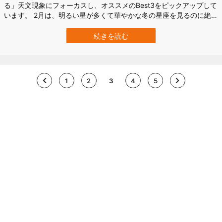
る」天文現象にフォーカスし、オススメのBest3をピックアップして
います。 2月は、明るい星が多くて華やかな冬の星座を見るのに絶好
の時期。 暗くなってまもなく、空の高い場所に「冬のダイヤモン
ド」が位置しています。このダイヤモンドに関係する星座は有名な
続きを読む
ものが多いので、おさえておくと、より星への興味が深まると思い
ますよ。 それでは、「星のソムリ…
1
2
3
4
5