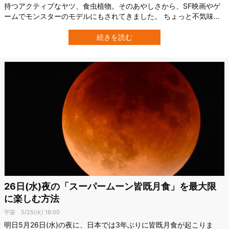
持つアクティブなヤツ、食虫植物。そのあやしさから、SF映画やゲ
ームでモンスターのモデルにもされてきました。 ちょっと不気味だ
けど、ユニークで人気ですよね。今回は、食虫植物とはどんな生き
物なのかという特徴や種類、育て方など、いっそう身近に感じられ
続きを読む
るようになる話をします。 どんな捕獲方法があるの？ 食虫植物の捕
獲方法でよく知られるのは、以下の…
26日(水)夜の「スーパームーン皆既月食」を最大限
に楽しむ方法
宇宙
5/25(火) 18:00
明日5月26日(水)の夜に、日本では3年ぶりに皆既月食が起こりま