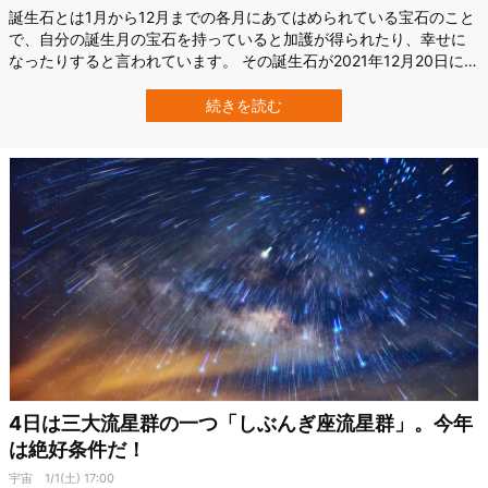
誕生石とは1月から12月までの各月にあてはめられている宝石のこと
で、自分の誕生月の宝石を持っていると加護が得られたり、幸せに
なったりすると言われています。 その誕生石が2021年12月20日に
63年ぶりに改定され、10種類も追加されたと話題になっています。
喜びの声やがっかりの声も。 そこで今回は、誕生石の話をお届けし
続きを読む
ます。 そもそも誕生石って誰が決めたの？ Credit: LEONALD JEW…
4日は三大流星群の一つ「しぶんぎ座流星群」。今年
は絶好条件だ！
宇宙
1/1(土) 17:00