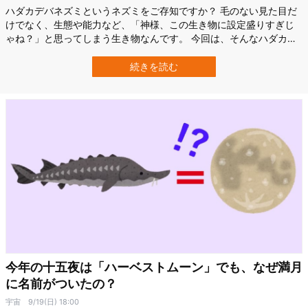
ハダカデバネズミというネズミをご存知ですか？ 毛のない見た目だ
けでなく、生態や能力など、「神様、この生き物に設定盛りすぎじ
ゃね？」と思ってしまう生き物なんです。 今回は、そんなハダカデ
バネズミにフォーカスします。 見た目：キモカワ系のインパクト
credit: Depositphotsハダカデバネズミはアフリカのサバンナに生息
続きを読む
しています。体長は約10〜13cmほどで、ハツカネズミと同程度。哺
乳綱齧…
今年の十五夜は「ハーベストムーン」でも、なぜ満月
に名前がついたの？
宇宙
9/19(日) 18:00