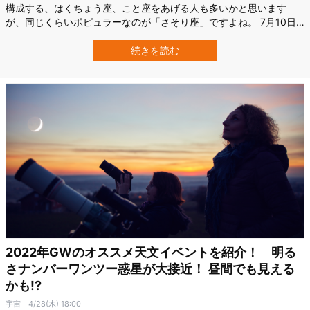
構成する、はくちょう座、こと座をあげる人も多いかと思います
が、同じくらいポピュラーなのが「さそり座」ですよね。 7月10日
に、さそり座の明るい星が月に隠される「星食」があるので、今回
はその観測情報をお届けします！ さそり座のどの星が月に隠れる
続きを読む
の？ さそり座は大きなS字のカーブの形が特徴的で、南の空で目に
つきます。ちょっと郊外に出ると、全…
2022年GWのオススメ天文イベントを紹介！ 明る
さナンバーワンツー惑星が大接近！ 昼間でも見える
かも!?
宇宙
4/28(木) 18:00