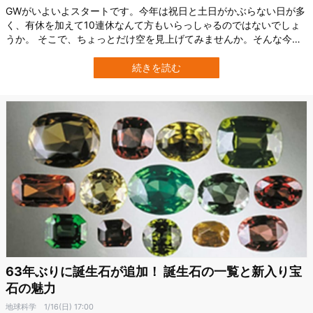
GWがいよいよスタートです。今年は祝日と土日がかぶらない日が多
く、有休を加えて10連休なんて方もいらっしゃるのではないでしょ
うか。 そこで、ちょっとだけ空を見上げてみませんか。そんな今年
のGW中は、要チェックな天文現象が複数あります。 そこで、い
つ、どんな天文現象があるのかと、それぞれの見どころ度について
続きを読む
解説します！ 4月29日：水星が今年一番の観測チャンス 見どころレ
ベル：★★ 誰もが名前は知っ…
63年ぶりに誕生石が追加！ 誕生石の一覧と新入り宝
石の魅力
地球科学
1/16(日) 17:00