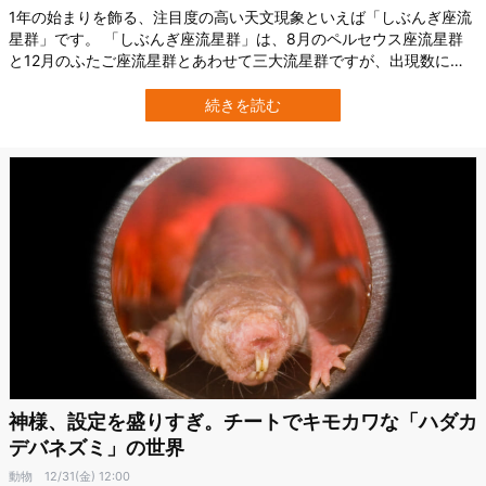
1年の始まりを飾る、注目度の高い天文現象といえば「しぶんぎ座流
星群」です。 「しぶんぎ座流星群」は、8月のペルセウス座流星群
と12月のふたご座流星群とあわせて三大流星群ですが、出現数にム
ラがあり、条件が悪いと殆ど見えない年も。しかし、今年は観測条
件が久しぶりに最高なんです。そこでこの記事では、「しぶんぎ座
続きを読む
流星群」を観測するのに知っておきたい情報を解説します。 「しぶ
んぎ座流星群」の観測情報 まずは…
神様、設定を盛りすぎ。チートでキモカワな「ハダカ
デバネズミ」の世界
動物
12/31(金) 12:00