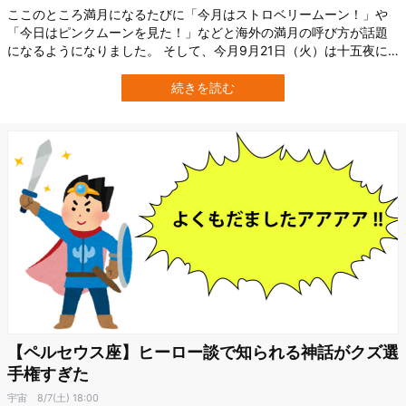
ここのところ満月になるたびに「今月はストロベリームーン！」や
「今日はピンクムーンを見た！」などと海外の満月の呼び方が話題
になるようになりました。 そして、今月9月21日（火）は十五夜に
して満月です。同様に「ハーベストムーンを見よう」と話題になる
ことでしょう。でも、そもそもこの「満月のニックネーム」って、
続きを読む
どういう由来でついたのでしょうか？ 満月のニックネームは誰が考
えた？ credit: depos…
【ペルセウス座】ヒーロー談で知られる神話がクズ選
手権すぎた
宇宙
8/7(土) 18:00