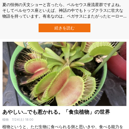
夏の恒例の天文ショーと言ったら、ペルセウス座流星群ですよね。
そしてペルセウス座といえば、神話の中でもトップクラスに壮大な
物語を持っています。有名なのは、ペガサスにまたがったヒーロー
が、危機一髪で囚われの姫を助ける冒険談。 …でも実は、「登場人
物、みんなクズすぎんか？」ってバージョンもあるんですよ。今回
続きを読む
は、ペルセウス座流星群の観察のポイントとともに、星待ち中のネ
タに「大人向け」雑学をお届けします。 …
あやしい…でも惹かれる。「食虫植物」の世界
植物
7/24(土) 18:00
植物というと、ただ生物に食べられる側と思いきや、食べる能力を