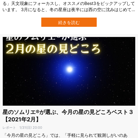
る」天文現象にフォーカスし、オススメのBest3をピックアップして
います。 3月になると、冬の星座は夜半には西の空に沈みはじめて
います。そのかわり、空高く昇る北斗七星をはじめ、春の星座が目
につくようになってきました。 また、梅や桜が次々に咲き出すシー
続きを読む
ズンなので、花と月見が楽しみな季節ですね。 それでは、「星のソ
ムリエ®が選ぶ、今月の星の見ど…
星のソムリエ®が選ぶ、今月の星の見どころベスト３
【2021年2月】
レポート
1/31(日) 20:00
「今月の星の見どころ」では、「手軽に見られて観測しがいのあ