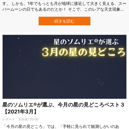
す。 しかも、1年でもっとも月が地球に接近して大きく見える、スー
パームーンの日でもあるのだとか！ そこで、このレアな天文現象を
いっそう楽しめる情報をご紹介します。 「スーパームーン皆既月
食」のレア度 そもそも、今回の「スーパームーン皆既月食」はどれ
続きを読む
くらい珍しいのでしょうか？ 月食は、太陽と地球と月が一直線に並
ぶとき、地球の影（本影）に…
星のソムリエ®が選ぶ、今月の星の見どころベスト３
【2021年3月】
レポート
3/3(水) 20:00
「今月の星の見どころ」では、「手軽に見られて観測しがいのあ