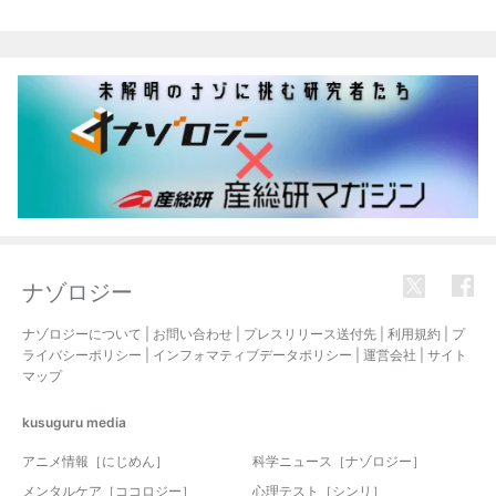
ナゾロジー
ナゾロジーについて
|
お問い合わせ
|
プレスリリース送付先
|
利用規約
|
プ
ライバシーポリシー
|
インフォマティブデータポリシー
|
運営会社
|
サイト
マップ
kusuguru
media
アニメ情報［にじめん］
科学ニュース［ナゾロジー］
メンタルケア［ココロジー］
心理テスト［シンリ］