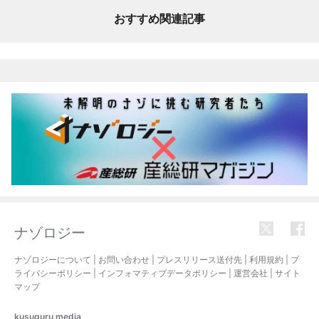
おすすめ関連記事
ナゾロジー
ナゾロジーについて
|
お問い合わせ
|
プレスリリース送付先
|
利用規約
|
プ
ライバシーポリシー
|
インフォマティブデータポリシー
|
運営会社
|
サイト
マップ
kusuguru
media