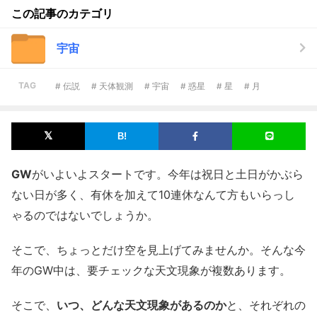
この記事のカテゴリ
宇宙
TAG
# 伝説
# 天体観測
# 宇宙
# 惑星
# 星
# 月
GW
がいよいよスタートです。今年は祝日と土日がかぶら
ない日が多く、有休を加えて10連休なんて方もいらっし
ゃるのではないでしょうか。
そこで、ちょっとだけ空を見上げてみませんか。そんな今
年のGW中は、要チェックな天文現象が複数あります。
そこで、
いつ、どんな天文現象があるのか
と、それぞれの