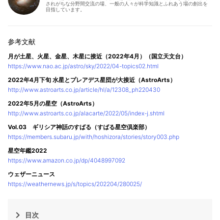
されがちな分野間交流の場、一般の人々が科学知識とふれあう場の創出を
目指しています。
月が土星、火星、金星、木星に接近（2022年4月）（国立天文台）
https://www.nao.ac.jp/astro/sky/2022/04-topics02.html
2022年4月下旬 水星とプレアデス星団が大接近（AstroArts）
http://www.astroarts.co.jp/article/hl/a/12308_ph220430
2022年5月の星空（AstroArts）
http://www.astroarts.co.jp/alacarte/2022/05/index-j.shtml
Vol.03 ギリシア神話のすばる（すばる星空倶楽部）
https://members.subaru.jp/with/hoshizora/stories/story003.php
星空年鑑2022
https://www.amazon.co.jp/dp/4048997092
ウェザーニュース
https://weathernews.jp/s/topics/202204/280025/
目次