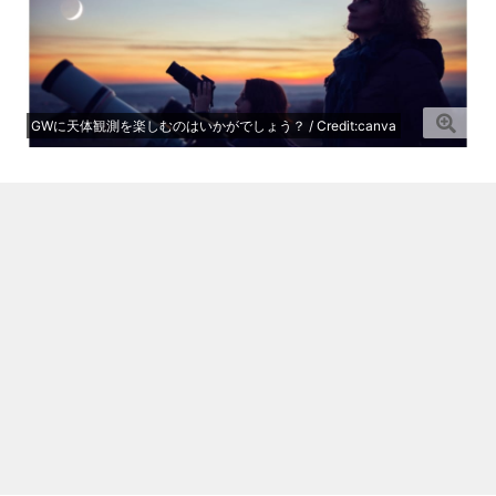
GWに天体観測を楽しむのはいかがでしょう？ / Credit:canva