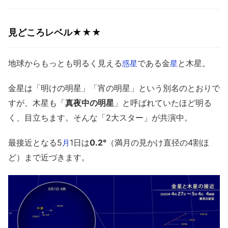
見どころレベル★★★
地球からもっとも明るく見える
である金
と木星。
惑星
星
金星は「明けの明星」「宵の明星」という別名のとおりで
すが、木星も「
真夜中の明星
」と呼ばれていたほど明る
く、目立ちます。そんな「2大スター」が共演中。
最接近となる5
1日は
0.2°
（満月の見かけ直径の4割ほ
月
ど）まで近づきます。