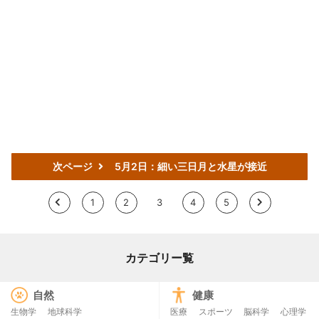
次ページ
5月2日：細い三日月と水星が接近
<
1
2
3
4
5
>
カテゴリー覧
自然
健康
生物学
地球科学
医療
スポーツ
脳科学
心理学