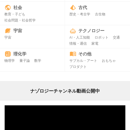
社会
古代
教育・子ども
歴史・考古学
古生物
社会問題・社会哲学
宇宙
テクノロジー
宇宙
AI・人工知能
ロボット
交通
情報・通信
家電
理化学
その他
物理学
量子論
数学
サブカル・アート
おもちゃ
プロダクト
ナゾロジーチャンネル動画公開中