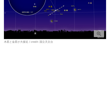
木星と金星が大接近 / credit:
国立天文台