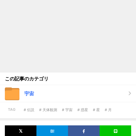
この記事のカテゴリ
宇宙
TAG
# 伝説
# 天体観測
# 宇宙
# 惑星
# 星
# 月