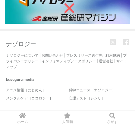
ナゾロジー
ナゾロジーについて
|
お問い合わせ
|
プレスリリース送付先
|
利用規約
|
プ
ライバシーポリシー
|
インフォマティブデータポリシー
|
運営会社
|
サイト
マップ
kusuguru
media
アニメ情報［にじめん］
科学ニュース［ナゾロジー］
メンタルケア［ココロジー］
心理テスト［シンリ］
© 2017-2026 nazology. all rights reserved.
ホーム
人気順
さがす