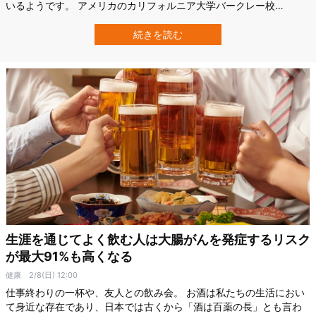
いるようです。 アメリカのカリフォルニア大学バークレー校
（UCB）の研究チームは、ウガンダの野生チンパンジーの尿を分析
し、彼らが発酵した果実から相当量のアルコールを取り込んでいる
続きを読む
ことを確認しました。 調査では、人間の標準的なアルコールドリン
ク1杯強に相当する量のアルコールを、日…
生涯を通じてよく飲む人は大腸がんを発症するリスク
が最大91%も高くなる
健康
2/8(日) 12:00
仕事終わりの一杯や、友人との飲み会。 お酒は私たちの生活におい
て身近な存在であり、日本では古くから「酒は百薬の長」とも言わ