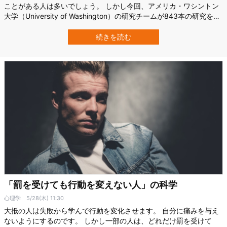
ことがある人は多いでしょう。 しかし今回、アメリカ・ワシントン
大学（University of Washington）の研究チームが843本の研究を統
合した最新解析から見えてきたのは、もっとややこしい現実です。
少量飲酒では、一部の病気リスクが低くなるように見えます。 一方
続きを読む
で、乳がんや大腸がんなど複数のがんでは、1日1杯未満でもリスク
上…
「罰を受けても行動を変えない人」の科学
心理学
5/28(木) 11:30
大抵の人は失敗から学んで行動を変化させます。 自分に痛みを与え
ないようにするのです。 しかし一部の人は、どれだけ罰を受けて