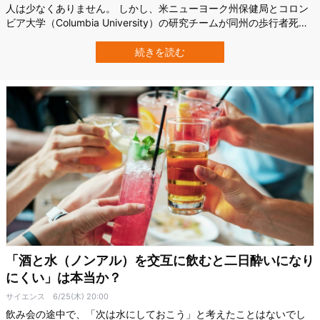
人は少なくありません。 しかし、米ニューヨーク州保健局とコロン
ビア大学（Columbia University）の研究チームが同州の歩行者死亡
事故を調べたところ、死亡した歩行者の43.8％から薬物またはアル
コールが検出されました。 特に「薬物のみ」のケースは、「アルコ
続きを読む
ールのみ」のケースより多かったといいます。 この結果は、飲酒運
転だけでな…
「酒と水（ノンアル）を交互に飲むと二日酔いになり
にくい」は本当か？
サイエンス
6/25(木) 20:00
飲み会の途中で、「次は水にしておこう」と考えたことはないでし