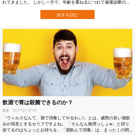
れてきました。 しかし一方で、年齢を重ねるにつれて健康診断の結
果や、将来の病気のリスクが気になりお酒は控えるようになったと
いう方も多いのではないでしょうか。 特に、食生活の欧米化などに
続きを読む
伴い日本でも罹患数が増加している「大腸がん」とアルコールの関
係は、長年医療の現場でも注目されて…
飲酒で胃は殺菌できるのか？
健康
12/27(土) 07:00
「ウィルスなんて、酒で消毒してやるわぃ!」とは、威勢の良い酒飲
みが得意とするセリフですよね。 「そんなん無理っしょw」と切り
捨てるのはちょっとお待ちを。「酒飲んで消毒」は、まったくの間