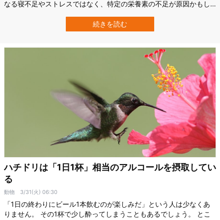
なる寝不足やストレスではなく、特定の栄養素の不足が原因かもし
れません。 ニューヨーク州立大学ビンガムトン校（Binghamton
University）に所属する栄養学の専門家リナ・ベグダチェ氏は、ビタ
続きを読む
ミンD、ビタミンB12、オメガ3脂肪酸などの栄養素が不足すると、
エネルギー…
ハチドリは「1日1杯」相当のアルコールを摂取してい
る
動物
3/31(火) 06:30
「1日の終わりにビール1本飲むのが楽しみだ」という人は少なくあ
りません。 その1杯で少し酔ってしまうこともあるでしょう。 とこ