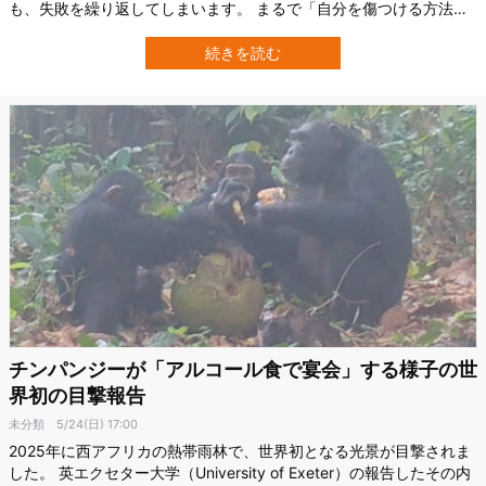
も、失敗を繰り返してしまいます。 まるで「自分を傷つける方法」
を選び続けているように見えるのです。 そんな不思議な人間行動の
背後にある「学習の個人差」に注目したのが、オーストラリア、ニ
続きを読む
ューサウスウェールズ大学（UNSW）の研究チームです。 彼らは、
人間が失敗や罰からどう学ぶのか…
チンパンジーが「アルコール食で宴会」する様子の世
界初の目撃報告
未分類
5/24(日) 17:00
2025年に西アフリカの熱帯雨林で、世界初となる光景が目撃されま
した。 英エクセター大学（University of Exeter）の報告したその内