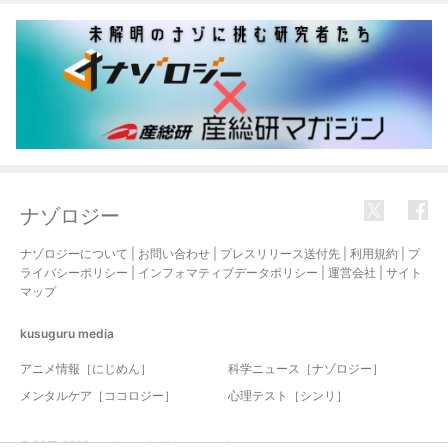
ナゾロジー
ナゾロジーについて
|
お問い合わせ
|
プレスリリース送付先
|
利用規約
|
プ
ライバシーポリシー
|
インフォマティブデータポリシー
|
運営会社
|
サイト
マップ
kusuguru
media
アニメ情報［にじめん］
科学ニュース［ナゾロジー］
メンタルケア［ココロジー］
心理テスト［シンリ］
© 2017-2026 nazology. all rights reserved.