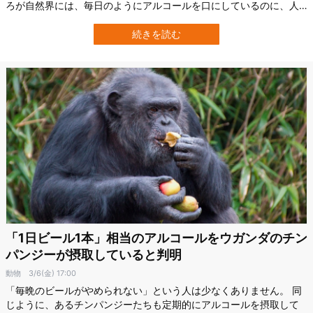
ろが自然界には、毎日のようにアルコールを口にしているのに、人
間のように酔った様子を見せているわけではない生き物がいます。
アメリカのカリフォルニア大学バークレー校（UCB）の研究チーム
続きを読む
は、花の蜜に微量のアルコールが広く含まれていること、そしてハ
チドリなどの花粉媒介者が「人間…
「1日ビール1本」相当のアルコールをウガンダのチン
パンジーが摂取していると判明
動物
3/6(金) 17:00
「毎晩のビールがやめられない」という人は少なくありません。 同
じように、あるチンパンジーたちも定期的にアルコールを摂取して