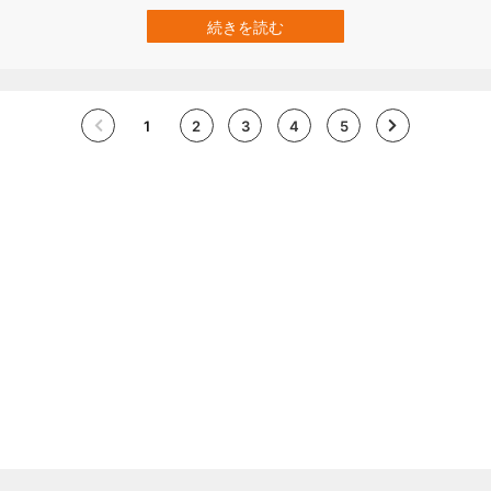
違いではないようです。 アルコールと酸が混ざることで殺菌効果が
強まることを、高知大学の研究チームが明らかにしています。 アル
続きを読む
コール度数が低い酒でも、胃酸と混ざることによって、細菌を死滅
させることができるそうです。 研…
1
2
3
4
5