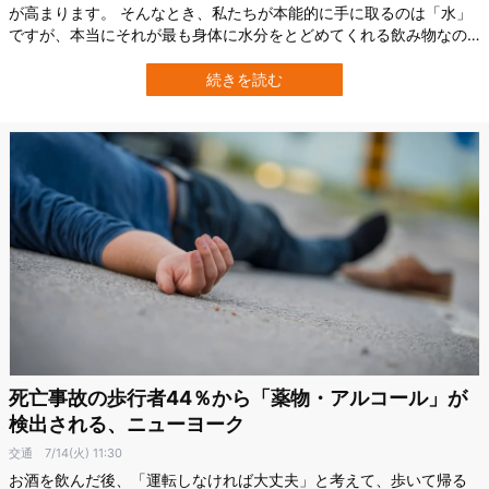
が高まります。 そんなとき、私たちが本能的に手に取るのは「水」
ですが、本当にそれが最も身体に水分をとどめてくれる飲み物なの
でしょうか。 この疑問に挑んだのが、イギリスのラフバラー大学
（Loughborough University）を中心とする研究チームです。 彼ら
続きを読む
は、どの飲料がもっとも身体に水分をとどめるかを比較検証するた
めの指標「Be…
死亡事故の歩行者44％から「薬物・アルコール」が
検出される、ニューヨーク
交通
7/14(火) 11:30
お酒を飲んだ後、「運転しなければ大丈夫」と考えて、歩いて帰る