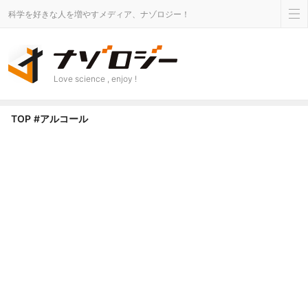
科学を好きな人を増やすメディア、ナゾロジー！
Love science , enjoy !
アルコール タグのニュース - ナゾロジー
TOP
#アルコール