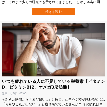
は、これまで多くの研究でも示されてきました。 しかし本当に問題
なのは「女性だから後悔する」ことなのでしょうか。 それとも、そ
の裏に別の理由があるのでしょうか。 オーストリア・インスブルッ
続きを読む
ク大学（University of Innsbruck）らの最新研究は、この素朴な疑問
に対…
いつも疲れている人に不足している栄養素【ビタミン
D、ビタミンB12、オメガ3脂肪酸】
健康
4/5(日) 07:00
朝起きた瞬間から「まだ眠い…」と感じ、仕事や学校が終わる頃には
「何もやる気が出ない…」と疲れ果てていませんか？ その疲れは単