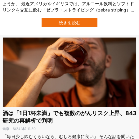
ょうか。 最近アメリカやイギリスでは、アルコール飲料とソフトド
リンクを交互に飲む「ゼブラ・ストライピング（zebra striping）」
という飲み方が広がっています。 “二日酔いを防ぐ方法”としてSNS
などでも話題ですが、研究者たちは、その効果を少し違う視点から
続きを読む
見ています。 イギリスのリヴァプール・ジョン・ムーア大学
（Liverpool…
酒は「1日1杯未満」でも複数のがんリスク上昇、843
研究の再解析で判明
健康
6/24(水) 11:30
「毎日少し飲むくらいなら、むしろ健康に良い」 そんな話を聞いた