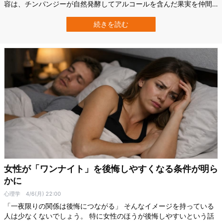
容は、チンパンジーが自然発酵してアルコールを含んだ果実を仲間
と集まって共食する様子です。 発酵食は計10回にわたり撮影され、
常に仲間たちと分け合って食べていました。 チンパンジーは毎回食
続きを読む
料を仲間と分け合って食べるわけではありません。 そのため、研究
チー…
女性が「ワンナイト」を後悔しやすくなる条件が明ら
かに
心理学
4/6(月) 22:00
「一夜限りの関係は後悔につながる」 そんなイメージを持っている
人は少なくないでしょう。 特に女性のほうが後悔しやすいという話