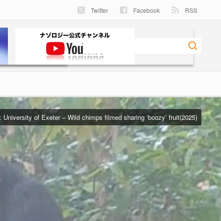
Twitter
Facebook
RSS
t:
University of Exeter – Wild chimps filmed sharing ‘boozy’ fruit(2025)