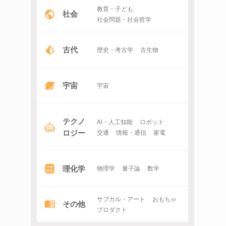
教育・子ども
社会
社会問題・社会哲学
古代
歴史・考古学
古生物
宇宙
宇宙
テクノ
AI・人工知能
ロボット
ロジー
交通
情報・通信
家電
理化学
物理学
量子論
数学
サブカル・アート
おもちゃ
その他
プロダクト