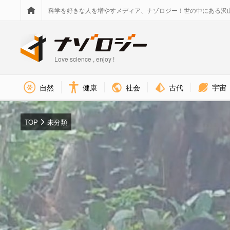
科学を好きな人を増やすメディア、ナゾロジー！世の中にある沢
Love science , enjoy !
社会
古代
宇宙
自然
健康
TOP
未分類