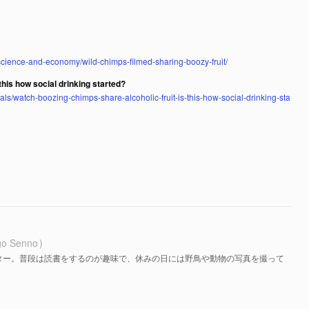
-science-and-economy/wild-chimps-filmed-sharing-boozy-fruit/
this how social drinking started?
s/watch-boozing-chimps-share-alcoholic-fruit-is-this-how-social-drinking-sta
go Senno
ター。普段は読書をするのが趣味で、休みの日には野鳥や動物の写真を撮って