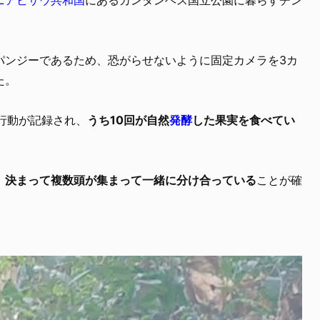
パンジーであるため、恐がらせないように固定カメラを3カ
た。
行動が記録され、
うち10回が自然
発酵
した果実を食べてい
、決まって複数頭が集まって一緒に分け合っている
ことが確