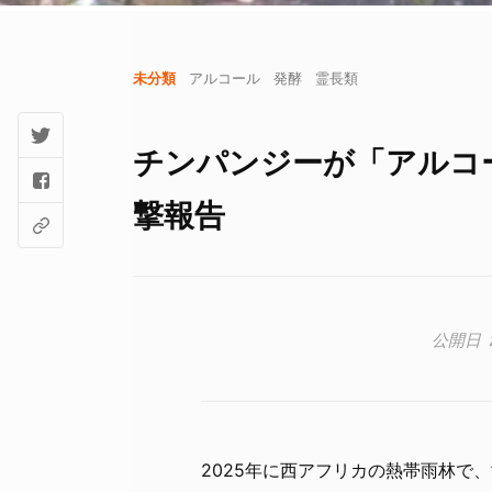
未分類
アルコール
発酵
霊長類
チンパンジーが「アルコ
撃報告
2025年に西アフリカの熱帯雨林で