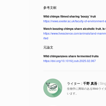
Wild chimps filmed sharing ‘boozy’ fruit
https://news.exeter.ac.uk/faculty-of-environment
Watch boozing chimps share alcoholic fruit. Is 
https://www.livescience.com/animals/land-mammal
rted
Wild chimpanzees share fermented fruits
https://doi.org/10.1016/j.cub.2025.02.067
千野 真吾
Sin
生物学に興味のあるWebライ
います。