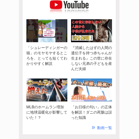
「シュレーディンガーの
『消滅したはずの人間の
猫」のモヤモヤするとこ
遺伝子を持つ赤ちゃんが
ろを、とっても短くてわ
生まれる』この世に存在
かりやすく解説
しない兄弟の子どもを産
んだ夫婦
MLBのホームラン増加
「お日様の匂い」の正体
に地球温暖化が影響して
を解説！ダニの死骸は誤
いた！？
った知識
動画一覧