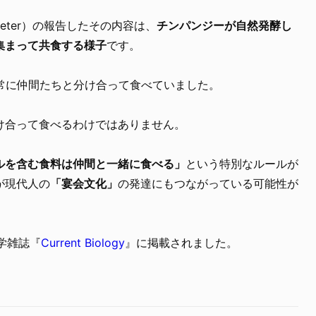
 Exeter）の報告したその内容は、
チンパンジーが自然発酵し
集まって共食する様子
です。
、常に仲間たちと分け合って食べていました。
け合って食べるわけではありません。
ルを含む食料は仲間と一緒に食べる」
という特別なルールが
が現代人の
「宴会文化」
の発達にもつながっている可能性が
科学雑誌『
Current Biology
』に掲載されました。