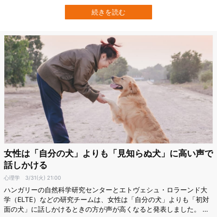
の手際を犬に見せるという実験を実施。 その結果、メスの犬は有能
な人の方を長く観察して近づく傾向にあることがわかりました。 一
続きを読む
方でオスの犬は有能な人と無能な人のいずれにも、特別な注意は払
わなかったとのことです。 やは…
女性は「自分の犬」よりも「見知らぬ犬」に高い声で
話しかける
心理学
3/31(火) 21:00
ハンガリーの自然科学研究センターとエトヴェシュ・ロラーンド大
学（ELTE）などの研究チームは、女性は「自分の犬」よりも「初対
面の犬」に話しかけるときの方が声が高くなると発表しました。 人