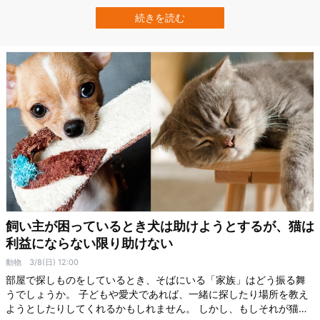
間の場合、親しい相手には声が少し高めになったり、表情が豊かに
なったりすることがある一方で、初めて会う人の前では声や表情が
続きを読む
少し控えめになる傾向があります。 ところが、犬に対してはその逆
で、見知らぬ犬に向けるときの方が…
飼い主が困っているとき犬は助けようとするが、猫は
利益にならない限り助けない
動物
3/8(日) 12:00
部屋で探しものをしているとき、そばにいる「家族」はどう振る舞
うでしょうか。 子どもや愛犬であれば、一緒に探したり場所を教え
ようとしたりしてくれるかもしれません。 しかし、もしそれが猫だ