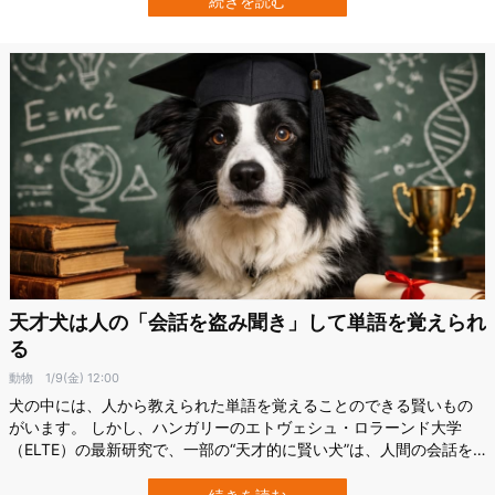
続きを読む
のケースでした。 映画『GOOD BOY』に出演した犬のインディ、最
優秀演技賞を受賞 …
天才犬は人の「会話を盗み聞き」して単語を覚えられ
る
動物
1/9(金) 12:00
犬の中には、人から教えられた単語を覚えることのできる賢いもの
がいます。 しかし、ハンガリーのエトヴェシュ・ロラーンド大学
（ELTE）の最新研究で、一部の“天才的に賢い犬”は、人間の会話を
盗み聞きするだけで単語を覚えられる可能性が示されたのです。 し
かも、その学び方は幼い子どもとよく似ていました。 研究の詳細は