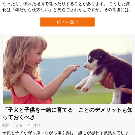
なったり、慣れた場所で迷ったりすることがあります。 こうした変
化は「年だから仕方ない」と見過ごされがちですが、その背後には
犬の認知機能低下が隠れているかもしれません。 犬にも人間の認知
症に似た状態があり、これは「犬認知機能不全」または「認知機能
続きを読む
不全症候群」と呼ばれています。 ただし、通常の老化と見分けるの
は簡単ではありません。 そこで注目…
「子犬と子供を一緒に育てる」ことのデメリットも知
っておくべき
教育・子ども
6/18(木) 06:30
子供と子犬が寄り添いながら遊ぶ姿は、誰もが思わず微笑んでしま