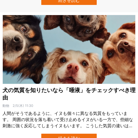
続きを読む
です。 その具体的な12の犬種とは？ 研究の詳細は2026年2月1…
犬の気質を知りたいなら「唾液」をチェックすべき理
由
動物
2/5(木) 11:30
人間がそうであるように、イヌも個々に異なる気質をもっていま
す。 周囲の状況を落ち着いて受け止めるイヌがいる一方で、些細な
刺激に強く反応してしまうイヌもいます。 こうした気質の違いは、
家庭犬としての相性だけでなく、警察犬や介助犬など特定の役割へ
の適性にも大きく関わります。 とはいえ、現在の多くのテストは、