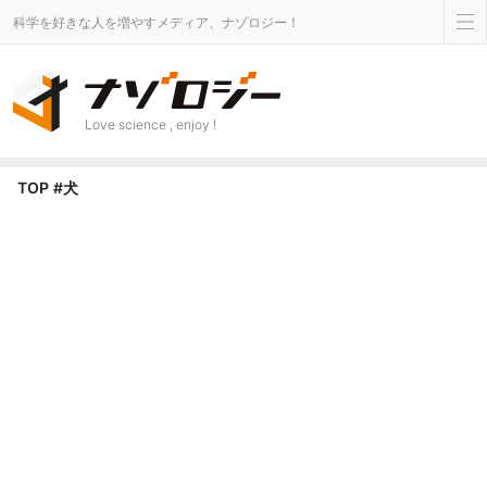
科学を好きな人を増やすメディア、ナゾロジー！
Love science , enjoy !
犬 タグのニュース - ナゾロジー
TOP
#犬