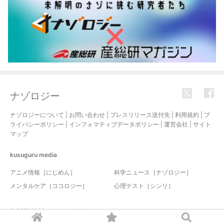
ナゾロジー
ナゾロジーについて
|
お問い合わせ
|
プレスリリース送付先
|
利用規約
|
プ
ライバシーポリシー
|
インフォマティブデータポリシー
|
運営会社
|
サイト
マップ
kusuguru
media
アニメ情報［にじめん］
科学ニュース［ナゾロジー］
メンタルケア［ココロジー］
心理テスト［シンリ］
© 2017-2026 nazology. all rights reserved.