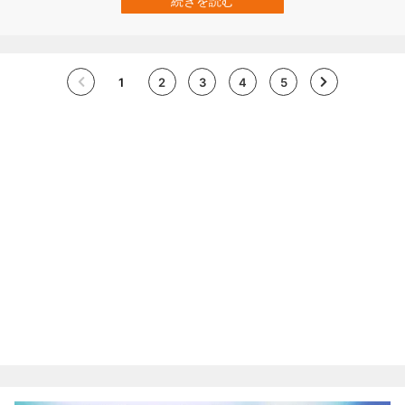
続きを読む
2026年1月8日付で科学雑誌『Science』に掲載されています。 幼児
と同じ学び方をす…
1
2
3
4
5