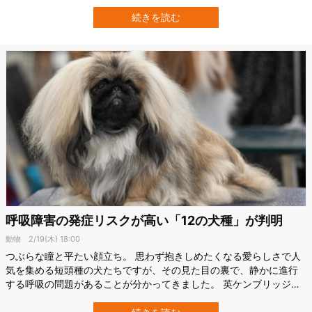
ったら、知らんぷりをして毛づくろいを続けているかもしれませ
ん。 なんとなく犬は困っていると子どもと同じ様に助けようとして
続きを読む
くれるけれど、猫は手伝ってくれない印象があります。 この違い
は、私たちの思い込みなのでしょうか。…
呼吸障害の発症リスクが高い「12の犬種」が判明
動物
2/19(木) 18:00
つぶらな瞳と平たい顔立ち。 思わず抱きしめたくなる愛らしさで人
気を集める短頭種の犬たちですが、その見た目の裏で、静かに進行
する呼吸の問題があることが分かってきました。 英ケンブリッジ大
学獣医学部（University of Cambridge）の研究チームが約900頭の
犬を調査。 その結果、12の犬種で呼吸障害のリスクが確認されたの