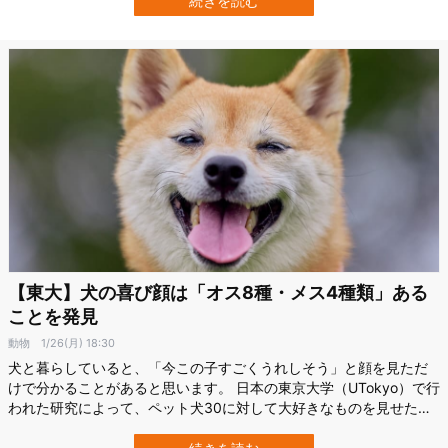
続きを読む
人間がイヌの様子を見て点数をつける方式です。 そのため、「評価
する人によって見方が違うのではない…
【東大】犬の喜び顔は「オス8種・メス4種類」ある
ことを発見
動物
1/26(月) 18:30
犬と暮らしていると、「今この子すごくうれしそう」と顔を見ただ
けで分かることがあると思います。 日本の東京大学（UTokyo）で行
われた研究によって、ペット犬30に対して大好きなものを見せたと
き、オス・メス共通で「口がぽかん（口が開く）」「あごストン
（あごが下がる）」「舌ペロ（舌を出す）」「耳キュッ（耳が内側