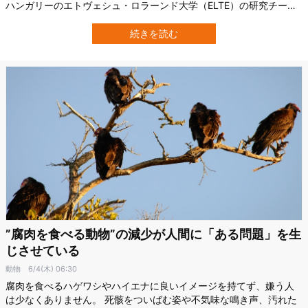
ハンガリーのエトヴェシュ・ロラーンド大学（ELTE）の研究チーム
は、意味のない音だけを使った実験から、犬が人間の意図を声のト
ーンだけで読み取れる可能性を示しました。 研究成果は2025年8月
続きを読む
21日付で学術誌『Cognition』に掲載されています。 意味のない
「bü」だけで犬…
”腐肉を食べる動物”の減少が人間に「ある問題」を生
じさせている
動物
6/4(木) 06:30
腐肉を食べるハゲワシやハイエナに良いイメージを持てず、嫌う人
は少なくありません。 死骸をついばむ姿や不気味な鳴き声、汚れた