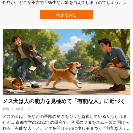
外見が、どこか不吉で不衛生な印象を与えてしまうのでしょう。 し
かし、そうした動物たちこそが、実は私たちの健康と命を守ってい
るのです。 アメリカのスタンフォード大学（Stanford University）
続きを読む
を中心とした国際研究チームは、腐肉食動物（スカベンジャー）の
世界的な減少が…
メス犬は人の能力を見極めて「有能な人」に近づく
動物
5/18(月) 07:00
メスの犬は、あなたの手際の良さをジッと監視しているかもしれま
せん… 京都大学の2022年の研究で、容器のフタをスムーズに開けら
れる「有能な人」と、フタを開けるのに少しモタつく「無能な人」