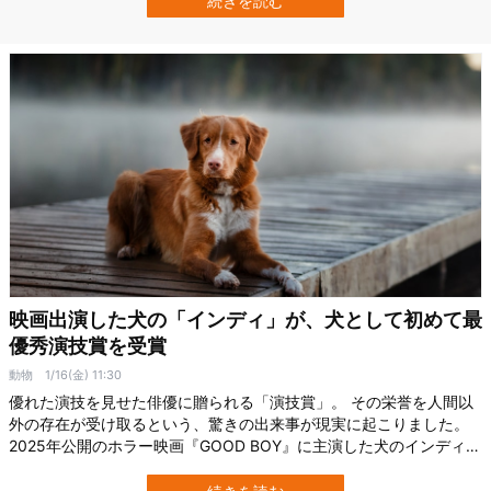
続きを読む
に寄る）」という4つの表情筋の動きが有意に増えることが判明しま
した。 さらにオスでは「鼻シワ…
映画出演した犬の「インディ」が、犬として初めて最
優秀演技賞を受賞
動物
1/16(金) 11:30
優れた演技を見せた俳優に贈られる「演技賞」。 その栄誉を人間以
外の存在が受け取るという、驚きの出来事が現実に起こりました。
2025年公開のホラー映画『GOOD BOY』に主演した犬のインディ
が、アストラ映画賞の最優秀演技賞（ホラー／スリラー部門）を受
賞したのです。 これは、犬が主要な映画の演技賞を受賞した史上初