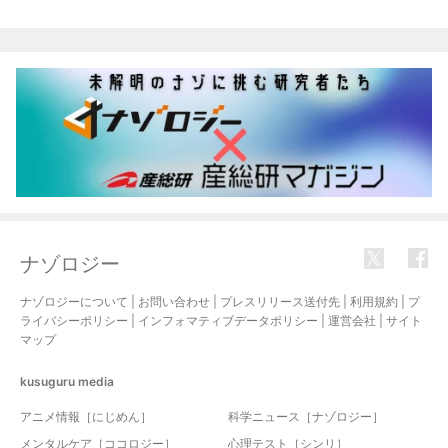
ナゾロジー
ナゾロジーについて
|
お問い合わせ
|
プレスリリース送付先
|
利用規約
|
プ
ライバシーポリシー
|
インフォマティブデータポリシー
|
運営会社
|
サイト
マップ
kusuguru
media
アニメ情報［にじめん］
科学ニュース［ナゾロジー］
メンタルケア［ココロジー］
心理テスト［シンリ］