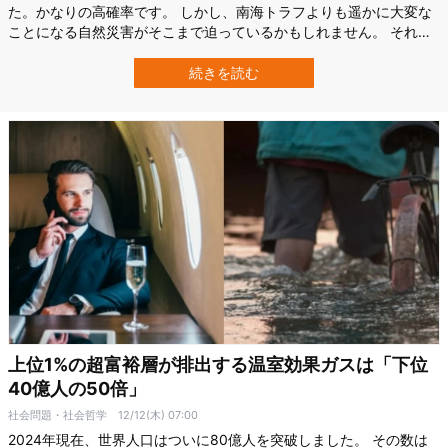
た。かなりの高確率です。 しかし、南海トラフよりも遥かに大変な
ことになる自然災害がそこまで迫っているかもしれません。 それが
起きる時は大変残念なことですが、【日本終了のお知らせ】です。
その災害とは、日本列島にある巨大カルデラの噴火です。 巨大カル
続きを読む
デラとは「噴火したら相当まずい」火山として世界でカウントされ
ている6つの「激ヤバ火山（日…
上位1%の超富裕層が排出する温室効果ガスは「下位
40億人の50倍」
社会問題・社会哲学
12/12(木) 07:00
2024年現在、世界人口はついに80億人を突破しました。 その数は