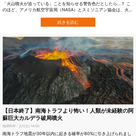
「火山噴火が迫っている」ことを知らせる警告色だとしたら…？ こ
のほど、アメリカ航空宇宙局（NASA）とスミソニアン協会は、火山
周辺の森の色が噴火の前触れとして機能する可能性を発見しまし
た。 森の緑が濃くなり、木々が生い茂ると、火山噴火が近いサイン
続きを読む
という関連性が見つかったのです。 一体なぜでしょうか？ 研究の詳
細は2024年12月の科学雑…
【日本終了】南海トラフより怖い！人類が未経験の阿
蘇巨大カルデラ破局噴火
地球科学
2/1(土) 14:00
南海トラフ地震が30年以内に起きる確率が80%に引き上げられまし