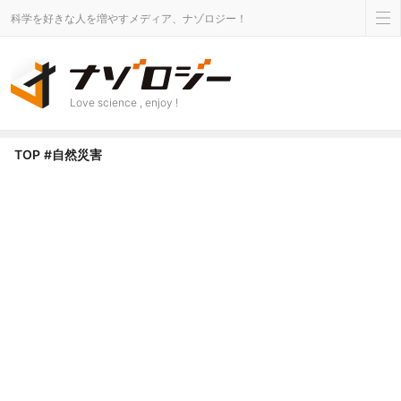
科学を好きな人を増やすメディア、ナゾロジー！
Love science , enjoy !
自然災害 タグのニュース - ナゾロジー
TOP
#自然災害