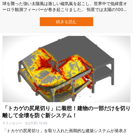
球を襲った強い太陽風は激しい磁気嵐を起こし、世界中で低緯度オ
ーロラ観測フィーバーが巻き起こりました。 恒星では太陽の100
倍、1000倍という巨大な磁気嵐を引き起こすスーパーフレアが観測
されていますが、天文学者によりそれは太陽でも起きる可能性が指
続きを読む
摘されています。 もしスーパーフレア級の太陽フレアが地球を直撃
すると現代文明は突然終焉を…
「トカゲの尻尾切り」に着想！建物の一部だけを切り
離して全壊を防ぐ新システム！
テクノロジー
5/27(月) 12:00
「トカゲの尻尾切り」を取り入れた画期的な建築システムが発表さ