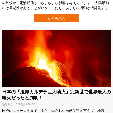
の気候から電波通信までさまざまな影響を与えています。 太陽活動
には周期性があることがわかっており、あまりに活動が活発化する
と私たちの生活にも影響を及ぼす可能性があります。 そのため世界
中の宇宙機関が太陽の観察にも熱心に取り組んでいます。そして欧
続きを読む
州宇宙機関（ESA）はここ2年半で太陽の活動が活発化していること
を報告しており、それは太陽…
日本の「鬼界カルデラ巨大噴火」完新世で世界最大の
噴火だったと判明！
地球科学
2/26(月) 18:00
昨今のニュースを見ていると、恐ろしい自然災害と言えば「地震」