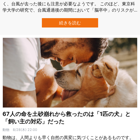
く、台風が去った後にも注意が必要なようです。 このほど、東京科
学大学の研究で、台風通過後の期間において「脳卒中」のリスクが
上昇していることが確認されました。 研究の詳細は2025年11月9日
付で科学雑誌『Environment International』に掲載されています。
続きを読む
台風去った後の「脳卒中」リスクとは？ これまで、自然災害と健
康…
67人の命を土砂崩れから救ったのは「1匹の犬」と
「飼い主の対応」だった
動物
8/28(木) 22:00
動物は、人間よりも早く自然の異変に気づくことがあるものです。