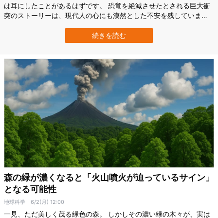
は耳にしたことがあるはずです。 恐竜を絶滅させたとされる巨大衝
突のストーリーは、現代人の心にも漠然とした不安を残していま
す。 しかし、その確率は実際どのくらいなのでしょうか？ 米国オー
リン工科大学（Olin College of Engineering）の研究チームは、直径
続きを読む
140メートル以上の地球近傍天体（NEO: Near-Earth …
森の緑が濃くなると「火山噴火が迫っているサイン」
となる可能性
地球科学
6/2(月) 12:00
一見、ただ美しく茂る緑色の森。 しかしその濃い緑の木々が、実は