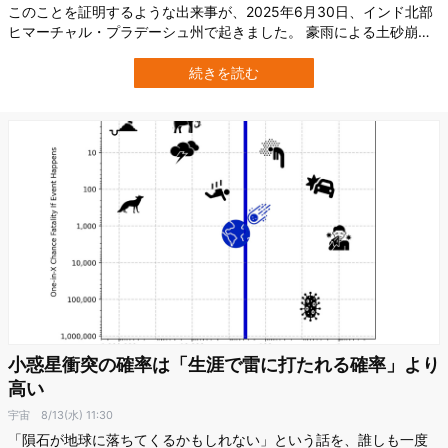
このことを証明するような出来事が、2025年6月30日、インド北部
ヒマーチャル・プラデーシュ州で起きました。 豪雨による土砂崩れ
で村がほぼ壊滅する中、1匹の飼い犬の吠え声がきっかけとなり、そ
れに応じた飼い主の行動によって67人の命が救われたのです。 いっ
続きを読む
たいどのような救出劇だったのでしょうか。 飼い犬の「吠え」と飼
い主の「瞬時の対応」が…
小惑星衝突の確率は「生涯で雷に打たれる確率」より
高い
宇宙
8/13(水) 11:30
「隕石が地球に落ちてくるかもしれない」という話を、誰しも一度