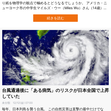
り紙を物理学の観点で極めるとどうなるでしょうか。 アメリカ・ニ
ューヨーク市の中学生マイルズ・ウー（Miles Wu）さん（14歳）
は、折り紙の幾何学的な折り方である「ミウラ折り（Miura-ori）」
を物理学の視点から詳しく調べ、自重の1万倍を超える重さにも耐え
続きを読む
得る構造を発見しました。 彼とその研究は、全米最大級の中学生向
けSTEMコン…
台風通過後に「ある病気」のリスクが日本全国で上昇
していた
未分類
12/12(金) 07:00
毎年、日本列島を襲う台風。 この自然災害は直撃の最中だけでな