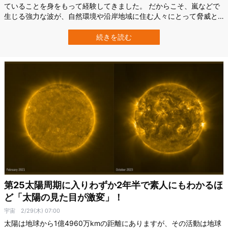
ていることを身をもって経験してきました。 だからこそ、嵐などで
生じる強力な波が、自然環境や沿岸地域に住む人々にとって脅威と
なることもよく分かります。 こうした波の影響を低減させる技術
は、長く研究されていて、消波ブロックが有名ですが、実は自然の
続きを読む
「サンゴ礁」もそのような波の脅威から沿岸地域を保護するのに役
立っていることがわかってきています。 …
第25太陽周期に入りわずか2年半で素人にもわかるほ
ど「太陽の見た目が激変」！
宇宙
2/29(木) 07:00
太陽は地球から1億4960万kmの距離にありますが、その活動は地球