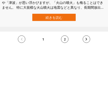
や「津波」が思い浮かびますが、「火山の噴火」も侮ることはでき
ません。 特に大規模な火山噴火は地震などと異なり、長期間放出さ
れる火山灰やガスによって広範囲の地域に深刻な影響を与える可能
性があります。 日本でも、7300年前に生じた「鬼界カルデラ」の巨
続きを読む
大噴火（アカホヤ噴火）は、南九州の縄文文明に壊滅的な影響を与
えており、その火山灰は東北地方ま…
1
2