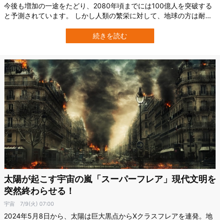
今後も増加の一途をたどり、2080年頃までには100億人を突破する
と予測されています。 しかし人類の繁栄に対して、地球の方は耐え
きれないかもしれません。 近年、人間の活動による温室効果ガスの
増大によって地球温暖化が急速に進んでいるからです。 ただ温室効
続きを読む
果ガスは誰もが平等に同じ量を出しているわけではありません。 オ
ランダ・フローニンゲ…
太陽が起こす宇宙の嵐「スーパーフレア」現代文明を
突然終わらせる！
宇宙
7/9(火) 07:00
2024年5月8日から、太陽は巨大黒点からXクラスフレアを連発。地