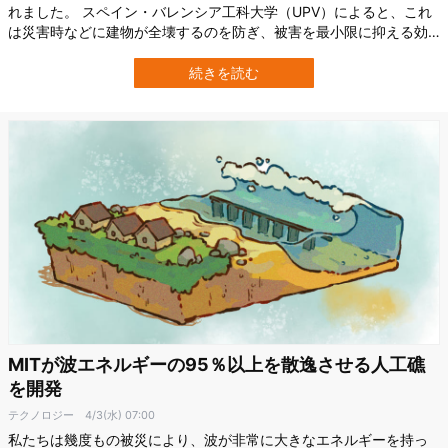
れました。 スペイン・バレンシア工科大学（UPV）によると、これ
は災害時などに建物が全壊するのを防ぎ、被害を最小限に抑える効
果があるとのこと。 通常の建築では、最初にダメージを受けた部分
が建物全体に波及してしまう恐れがあります。 しかし「トカゲの尻
続きを読む
尾切り」を模倣することで、ダメージを受けた部分だけを切り離
し、建物の全壊を防ぐことがで可能で…
MITが波エネルギーの95％以上を散逸させる人工礁
を開発
テクノロジー
4/3(水) 07:00
私たちは幾度もの被災により、波が非常に大きなエネルギーを持っ