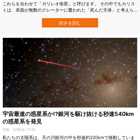
これらを合わせて「ガリレオ衛星」と呼びます。 その中でもカリス
トは、表面が無数のクレーターに覆われた「死んだ天体」と考えら
れてきました。 しかし米カリフォルニア工科大学（Caltech）らの研
究で、カリストの内部には広大な海が存在する可能性が高いことが
続きを読む
新たに判明したのです。 一見すると死んだように見えるカリストに
も実は「生命の痕跡」が…
宇宙最速の惑星系か!?銀河を駆け抜ける秒速540km
の惑星系を発見
宇宙
2/18(火) 11:30
私たちの太陽系は、天の川銀河の中を秒速約220kmで移動していま