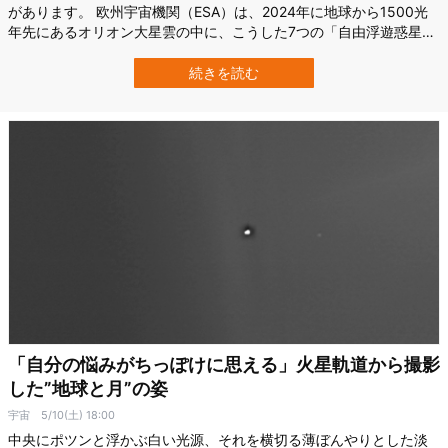
があります。 欧州宇宙機関（ESA）は、2024年に地球から1500光
年先にあるオリオン大星雲の中に、こうした7つの「自由浮遊惑星」
を発見し報告しています。 自由浮遊惑星は永遠の暗闇に閉ざされた
孤独な天体ですが、研究者たちはここに「生命が存在する可能性が
続きを読む
ある」と注目しているのです。 では、自由浮遊惑星とは一体どんな
場所なのでしょうか？…
「自分の悩みがちっぽけに思える」火星軌道から撮影
した”地球と月”の姿
宇宙
5/10(土) 18:00
中央にポツンと浮かぶ白い光源、それを横切る薄ぼんやりとした淡