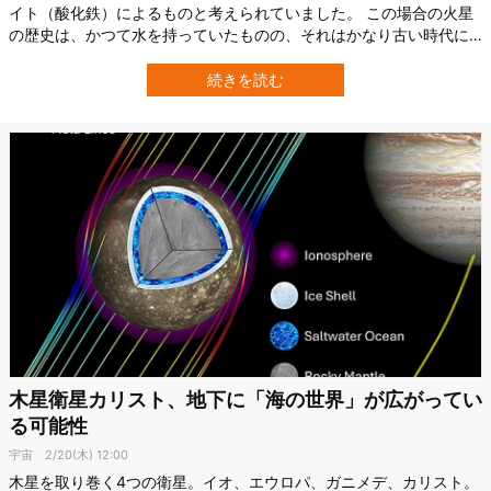
イト（酸化鉄）によるものと考えられていました。 この場合の火星
の歴史は、かつて水を持っていたものの、それはかなり古い時代に
失われ、その後乾燥し、鉄が酸化して赤い砂塵を形成したというシ
ナリオです。 しかし、最新の研究がこの説に疑問を投げかけまし
続きを読む
た。 火星の赤い砂塵の主成分は、「フェリハイドライト
（Ferrihydrite）」である可能性が高…
木星衛星カリスト、地下に「海の世界」が広がってい
る可能性
宇宙
2/20(木) 12:00
木星を取り巻く4つの衛星。イオ、エウロパ、ガニメデ、カリスト。