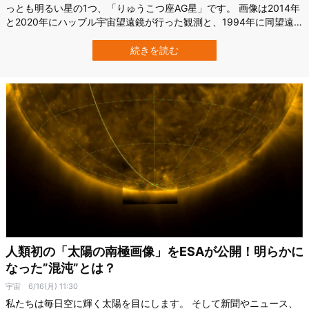
っとも明るい星の1つ、「りゅうこつ座AG星」です。 画像は2014年
と2020年にハッブル宇宙望遠鏡が行った観測と、1994年に同望遠鏡
が広域惑星カメラ2（WFPC2）で撮影した観測を合わせて生まれた
新しい視点の映像だといいます。 ただ見るだけでも美しい天体写真
続きを読む
ですが、ここに映っているものが何を意味しているのか、解説して
いきましょう。 ち…
人類初の「太陽の南極画像」をESAが公開！明らかに
なった”混沌”とは？
宇宙
6/16(月) 11:30
私たちは毎日空に輝く太陽を目にします。 そして新聞やニュース、