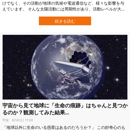
けでなく、その活動が地球の気候や電波通信など、様々な影響を与
えています。 そんな太陽活動には周期性があり、活動レベルが大き
くなったり小さくなったりしていることをご存じでしょうか。 そし
て2024年10月15日、NASAは、2019年12月に始まった「第25太陽
続きを読む
周期」において、太陽の活動が最大となる「太陽活動極大期」に達
したと公式発表しまし…
宇宙から見て地球に「生命の痕跡」はちゃんと見つか
るのか？観測してみた結果…
宇宙
9/14(土) 17:00
「地球以外に生命のいる惑星はあるのだろうか？」 この好奇心のも