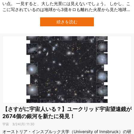
い点。 一見すると、大した光景には見えないでしょう。 しかし、こ
こに写されているのは地球から3億キロも離れた火星から見た地球と
月の姿なのです。 この画像は、2023年6月2日に火星軌道上のマー
ズ・エクスプレス20周年を記念して撮影されたものです。 撮影は半
続きを読む
月かけて行われており、一連の画像をつなぎ合わせたアニメーショ
ンでは、月の公転軌道が視…
【さすがに宇宙人いる？】ユークリッド宇宙望遠鏡が
2674個の銀河を新たに発見！
宇宙
3/24(月) 11:30
オーストリア・インスブルック大学（University of Innsbruck）の研