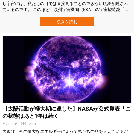
し宇宙には、私たちの目では直接見ることのできない現象が隠され
ているのです。 このほど、欧州宇宙機関（ESA）の宇宙望遠鏡「ユ
ークリッド」が、まさにその隠された奇跡のひとつを捉えました。
発見されたのは「アインシュタインリング（Einstein Ring）」と呼
続きを読む
ばれる光の輪っかです。 アインシュタインリングの発見はこれまで
にもありましたが…
【太陽活動が極大期に達した】NASAが公式発表「こ
の状態はあと1年は続く」
宇宙
10/19(土) 12:00
太陽は、その膨大なエネルギーによって私たちの命を支えているだ