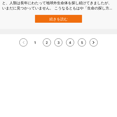
と、人類は長年にわたって地球外生命体を探し続けてきましたが、
いまだに見つかっていません。 こうなるともはや「生命の探し方が
間違っているのではないか」との疑念が湧いてきます。 そこで欧州
宇宙機関（ESA）は発想を逆転して、宇宙から地球の大気層を観測
続きを読む
し、化学的な”生命の痕跡”が見つかるかどうかを検証してみました。
もちろん、地球にはさまざま…
1
2
3
4
5