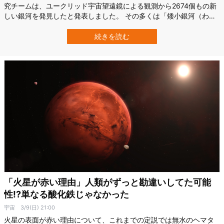
究チームは、ユークリッド宇宙望遠鏡による観測から2674個もの新
しい銀河を発見したと発表しました。 その多くは「矮小銀河（わい
しょうぎんが）」と呼ばれる、数十億個以下の恒星からなる小さな
銀河だったとのこと。 しかしこれだけ銀河があれば、私たちと同じ
続きを読む
ような知的生命体の暮らす惑星も一つくらいはあるかもしれませ
ん。 研…
「火星が赤い理由」人類がずっと勘違いしてた可能
性!?単なる酸化鉄じゃなかった
宇宙
3/9(日) 21:00
火星の表面が赤い理由について、これまでの定説では無水のヘマタ