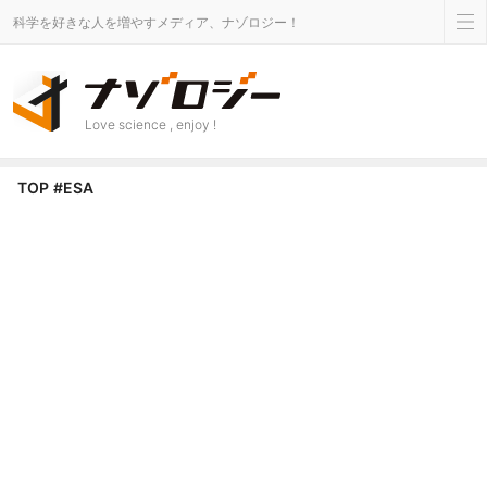
科学を好きな人を増やすメディア、ナゾロジー！
Love science , enjoy !
ESA タグのニュース - ナゾロジー
TOP
#ESA