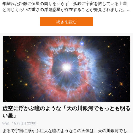
年離れた距離に恒星の周りを回らず、孤独に宇宙を旅している土星
と同じくらいの重さの浮遊惑星が存在することが発見されました。
これまで浮遊惑星の存在は知られていたものの、距離と質量につい
ては正確に観測することは困難だったこともあり、両者の正確な観
続きを読む
測に成功した今回の研究成果は画期的なものと言えます。 過去の研
究によれば、このような恒星系から…
虚空に浮かぶ瞳のような「天の川銀河でもっとも明る
い星」
宇宙
11/23(日) 22:00
まるで宇宙に浮かぶ巨大な瞳のようなこの天体は、天の川銀河でも