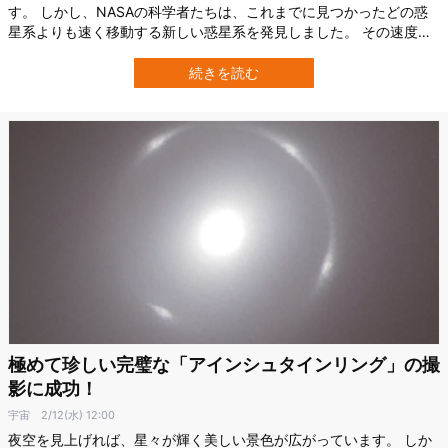
す。 しかし、NASAの科学者たちは、これまでに見つかったどの惑
星系よりも速く移動する新しい惑星系を発見しました。 その速度は
なんと、秒速540kmです。 本研究は、NASAに所属するショーン・
K・テリー（Sean K. Terry）氏らによって実施され、2025年2月10
続きを読む
日付で『The Astronomical Journal』に掲…
極めて珍しい完璧な「アインシュタインリング」の撮
影に成功！
宇宙
2/12(水) 12:00
夜空を見上げれば、星々が輝く美しい景色が広がっています。 しか