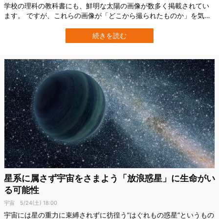
学校の理科の教科書にも、鮮明な太陽の画像が数多く掲載されてい
ます。 ですが、これらの画像が「どこから撮られたものか」を気に
したことはあるでしょうか？ 実は私たちが見慣れている太陽の画像
は、ほぼすべて地球の軌道面＝黄道面上から撮影されたものであ
続きを読む
り、太陽の赤道付近しか見えていないのです。 つまり、太陽の北極
や南極がどうなっているのか、私たち…
星系に属さず宇宙をさまよう「放浪惑星」に生命がい
る可能性
宇宙
5/24(土) 18:00
宇宙には星の重力に束縛されずに彷徨う”はぐれもの惑星”というもの