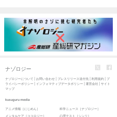
ナゾロジー
ナゾロジーについて
|
お問い合わせ
|
プレスリリース送付先
|
利用規約
|
プ
ライバシーポリシー
|
インフォマティブデータポリシー
|
運営会社
|
サイト
マップ
kusuguru
media
アニメ情報［にじめん］
科学ニュース［ナゾロジー］
メンタルケア［ココロジー］
心理テスト［シンリ］